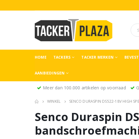
HOME
TACKERS
TACKER MERKEN
BEVES
AANBIEDINGEN
Meer dan 100.000 artikelen op voorraad
G
WINKEL
SENCO DURASPIN DS522-18V HIGH S
Senco Duraspin D
bandschroefmach