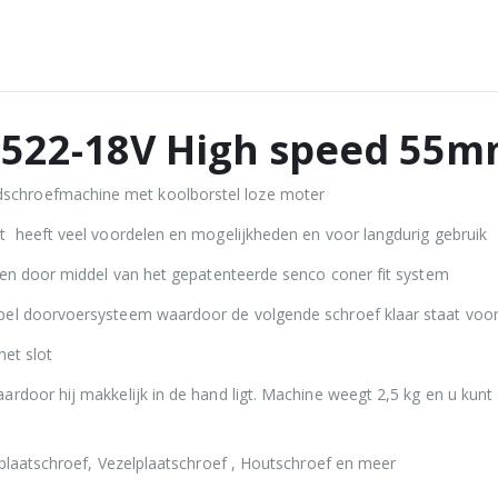
S522-18V High speed 55
chroefmachine met koolborstel loze moter
t heeft veel voordelen en mogelijkheden en voor langdurig gebruik
even door middel van het gepatenteerde senco coner fit system
el doorvoersysteem waardoor de volgende schroef klaar staat voor h
met slot
rdoor hij makkelijk in de hand ligt. Machine weegt 2,5 kg en u kunt
splaatschroef, Vezelplaatschroef , Houtschroef en meer