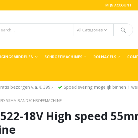
MIJN ACCOUNT
All Categories
TIGINGSMIDDELEN
SCHROEFMACHINES
ROLNAGELS
COMP
ratis bezorgen v.a. € 399,-
Spoedlevering mogelijk binnen 1 we
PEED 55MM BANDSCHROEFMACHINE
S522-18V High speed 55
ine