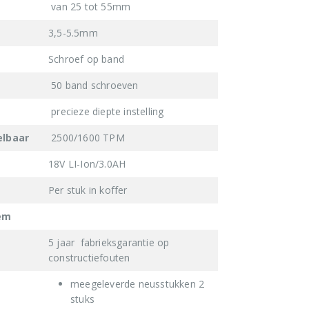
van 25 tot 55mm
3,5-5.5mm
Schroef op band
50 band schroeven
precieze diepte instelling
elbaar
2500/1600 TPM
18V LI-Ion/3.0AH
Per stuk in koffer
em
5 jaar fabrieksgarantie op
constructiefouten
meegeleverde neusstukken 2
stuks