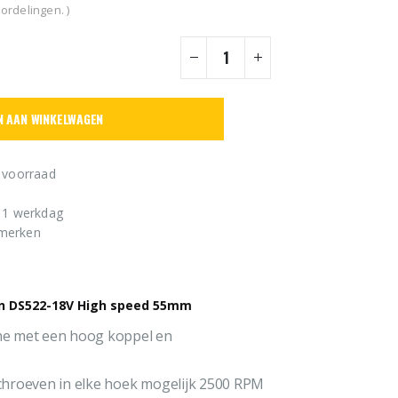
ordelingen. )
N AAN WINKELWAGEN
 voorraad
n 1 werkdag
 merken
in DS522-18V High speed 55mm
ne met een hoog koppel en
 schroeven in elke hoek mogelijk 2500 RPM