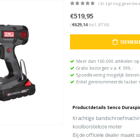
( Er zijn nog geen beo
0
out of 5
€
519,95
(
€
629,14
incl. BTW)
TOEVOEGE
Meer dan 100.000 artikelen op
Gratis bezorgen v.a. € 399,-
Spoedlevering mogelijk binne
Enkel gerenommeerde tacker
Productdetails Senco Durasp
Krachtige bandschroefmachi
koolborsteloze moter
Bij de officiële dealer maakt