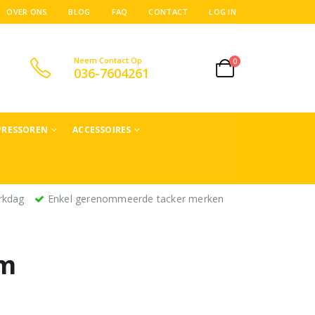
OVER ONS
BLOG
FAQ
CONTACT
LOG IN
Neem Contact Op
0
036-7604261
RESSOREN
ACCESSOIRES
rkdag
Enkel gerenommeerde tacker merken
mm