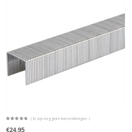
( Er zijn nog geen beoordelingen. )
0
out of 5
€
24,95