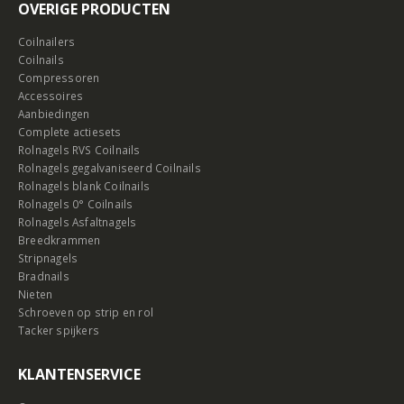
OVERIGE PRODUCTEN
Coilnailers
Coilnails
Compressoren
Accessoires
Aanbiedingen
Complete actiesets
Rolnagels RVS Coilnails
Rolnagels gegalvaniseerd Coilnails
Rolnagels blank Coilnails
Rolnagels 0° Coilnails
Rolnagels Asfaltnagels
Breedkrammen
Stripnagels
Bradnails
Nieten
Schroeven op strip en rol
Tacker spijkers
KLANTENSERVICE