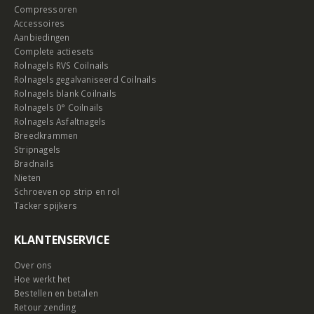
Compressoren
Accessoires
Aanbiedingen
Complete actiesets
Rolnagels RVS Coilnails
Rolnagels gegalvaniseerd Coilnails
Rolnagels blank Coilnails
Rolnagels 0° Coilnails
Rolnagels Asfaltnagels
Breedkrammen
Stripnagels
Bradnails
Nieten
Schroeven op strip en rol
Tacker spijkers
KLANTENSERVICE
Over ons
Hoe werkt het
Bestellen en betalen
Retour zending