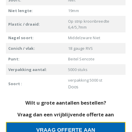
Soort:
Niet
Niet lengte:
19mm
Op strip kroonbreedte
Plastic / draaid:
6,4/5,7mm
Nagel soort:
Middelzware Niet
Conich / vlak:
18 gauge RVS
Punt:
Beitel Sencote
Verpakking aantal:
5000 stuks
verpakking 5000 st
Soort :
Doos
Wilt u grote aantallen bestellen?
Vraag dan een vrijblijvende offerte aan
VRAAG OFFERTE AAN