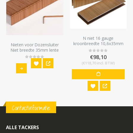
N niet 16 gauge
kroonbreedte 10,6x35mm
Nieten voor Dozensluiter
10,000 stuks
Niet breedte 35mm lente
15mm 2000 st
€
98,10
0
out of 5
0
out of 5
(
€
118,70
incl. BTW)
Contactinformatie
ALLE TACKERS