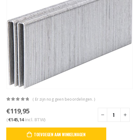
( Er zijn nog geen beoordelingen. )
0
out of 5
€
119,95
(
€
145,14
incl. BTW)
TOEVOEGEN AAN WINKELWAGEN