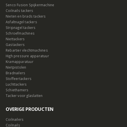
Senco Fusion Spijkermachine
Coilnails tackers
Nieten en brads tackers
Asfaltnagel tackers
Stripnagel tackers
Schroefmachines
Niettackers
Gastackers
Rebartier vlechtmachines
High pressure apparatuur
Kramapparatuur
Nietpistolen
Bradnailers
Stoffeertackers
Luchttackers
Schiethamers
Tacker voor glaslatten
OVERIGE PRODUCTEN
Coilnailers
Coilnails