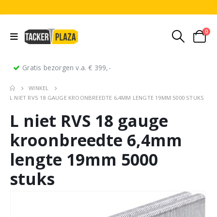
0
Gratis bezorgen v.a. € 399,-
WINKEL
L NIET RVS 18 GAUGE KROONBREEDTE 6,4MM LENGTE 19MM 5000 STUKS
L niet RVS 18 gauge
kroonbreedte 6,4mm
lengte 19mm 5000
stuks