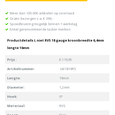
Meer dan 100.000 artikelen op voorraad
Gratis bezorgen v.a. € 399,-
Spoedlevering mogelijk binnen 1 werkdag
Enkel gerenommeerde tacker merken
Productdetails L niet RVS 18 gauge kroonbreedte 6,4mm
lengte 16mm
Prijs :
€.119,95
Artikelnummer:
LM1819R5
Lengte:
19mm
Diameter:
1,2mm
Hoek:
0°
Materiaal:
RVS