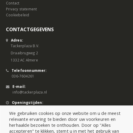
Contact
Privacy statement
Cookiebeleid
CONTACTGEGEVENS
Adres:
Tackerplaza B.V.
Draaibrugweg 2
1332 AC Almere
Telefoonnummer:
036-7604261
E-mail:
info@tackerplaza.nl
Openingstijden:
Ma - Vrij 08:00 - 17:00 uur
We gebruiken cookies op onze website om u de meest
relevante ervaring te bieden door uw voorkeuren en
herhaalde bezoeken te onthouden. Door op "Alles
accepteren" te klikken, stemt u in met het gebruik van