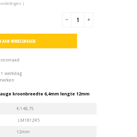
ordelingen. )
N AAN WINKELWAGEN
 voorraad
n 1 werkdag
 merken
8 gauge kroonbreedte 6,4mm lengte 12mm
€.148,75
LM1812R5
12mm