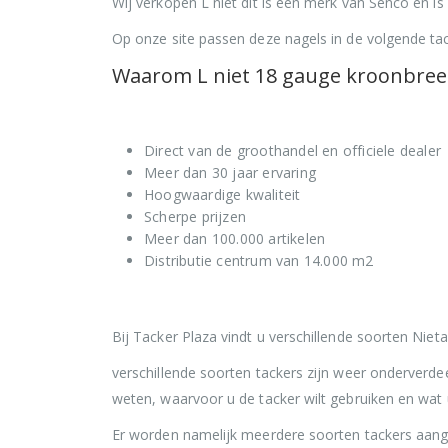
Wij verkopen L niet dit is een merk van Senco en i
Op onze site passen deze nagels in de volgende ta
Waarom L niet 18 gauge kroonbree
Direct van de groothandel en officiele dealer
Meer dan 30 jaar ervaring
Hoogwaardige kwaliteit
Scherpe prijzen
Meer dan 100.000 artikelen
Distributie centrum van 14.000 m2
Bij Tacker Plaza vindt u verschillende soorten Niet
verschillende soorten tackers zijn weer onderverdee
weten, waarvoor u de tacker wilt gebruiken en wat 
Er worden namelijk meerdere soorten tackers aang