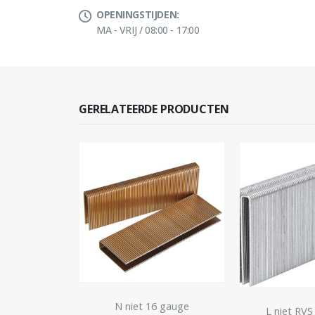
OPENINGSTIJDEN:
MA - VRIJ / 08:00 - 17:00
GERELATEERDE PRODUCTEN
 gauge
L niet 1
L niet RVS 18 gauge