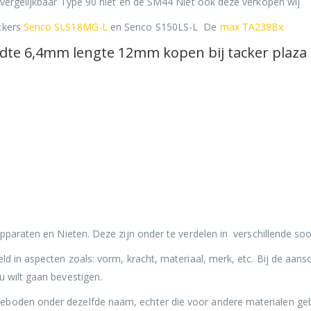
s vergelijkbaar Type 90 niet en de SM44 Niet ook deze verkopen wij
ckers
Senco SLS18MG-L
en Senco S150LS-L De
max TA238Bx
dte 6,4mm lengte 12mm kopen bij tacker plaza
apparaten en Nieten. Deze zijn onder te verdelen in verschillende soo
ld in aspecten zoals: vorm, kracht, materiaal, merk, etc. Bij de aansc
u wilt gaan bevestigen.
eboden onder dezelfde naam, echter die voor andere materialen geb