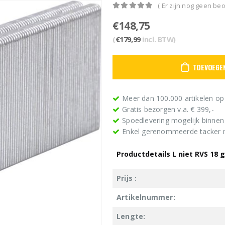
( Er zijn nog geen beo
0
out of 5
€
148,75
(
€
179,99
incl. BTW)
TOEVOEGE
Meer dan 100.000 artikelen op
Gratis bezorgen v.a. € 399,-
Spoedlevering mogelijk binne
Enkel gerenommeerde tacker
Productdetails L niet RVS 1
Prijs :
Artikelnummer:
Lengte: