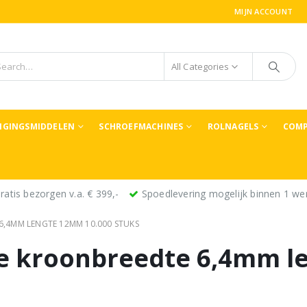
MIJN ACCOUNT
All Categories
TIGINGSMIDDELEN
SCHROEFMACHINES
ROLNAGELS
COMP
ratis bezorgen v.a. € 399,-
Spoedlevering mogelijk binnen 1 we
6,4MM LENGTE 12MM 10.000 STUKS
uge kroonbreedte 6,4mm 