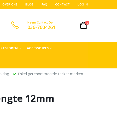
OVER ONS
BLOG
FAQ
CONTACT
LOG IN
Neem Contact Op
0
036-7604261
RESSOREN
ACCESSOIRES
rkdag
Enkel gerenommeerde tacker merken
lengte 12mm