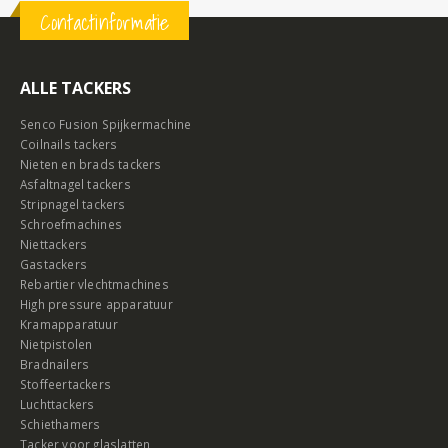
Contactinformatie
ALLE TACKERS
Senco Fusion Spijkermachine
Coilnails tackers
Nieten en brads tackers
Asfaltnagel tackers
Stripnagel tackers
Schroefmachines
Niettackers
Gastackers
Rebartier vlechtmachines
High pressure apparatuur
Kramapparatuur
Nietpistolen
Bradnailers
Stoffeertackers
Luchttackers
Schiethamers
Tacker voor glaslatten