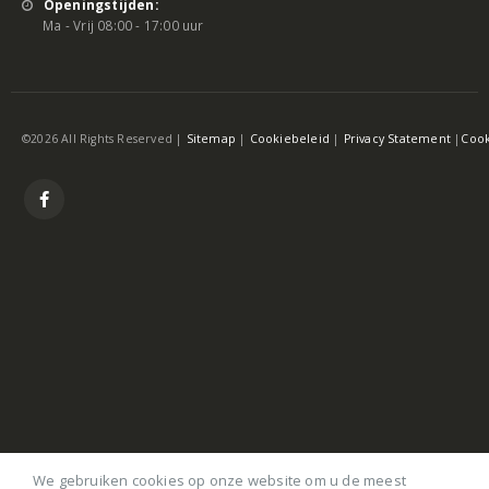
Openingstijden:
Ma - Vrij 08:00 - 17:00 uur
©2026 All Rights Reserved |
Sitemap
|
Cookiebeleid
|
Privacy Statement
|
Cook
We gebruiken cookies op onze website om u de meest