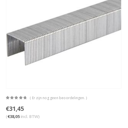
( Er zijn nog geen beoordelingen. )
0
out of 5
€
31,45
(
€
38,05
incl. BTW)