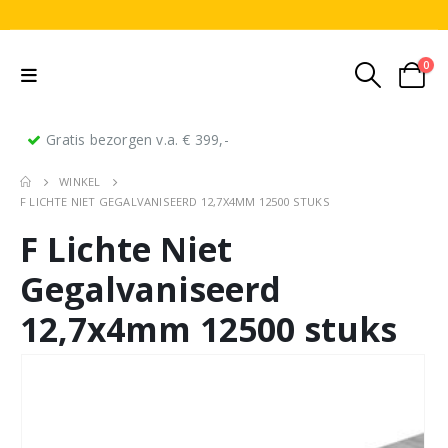
0
Gratis bezorgen v.a. € 399,-
WINKEL
F LICHTE NIET GEGALVANISEERD 12,7X4MM 12500 STUKS
F Lichte Niet
Gegalvaniseerd
12,7x4mm 12500 stuks