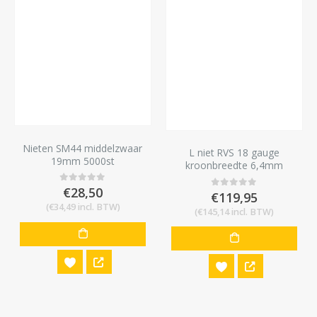
Nieten SM44 middelzwaar
L niet RVS 18 gauge
19mm 5000st
kroonbreedte 6,4mm
lengte 19mm 5000 stuks
€
28,50
0
out of 5
€
119,95
0
out of 5
(
€
34,49
incl. BTW)
(
€
145,14
incl. BTW)