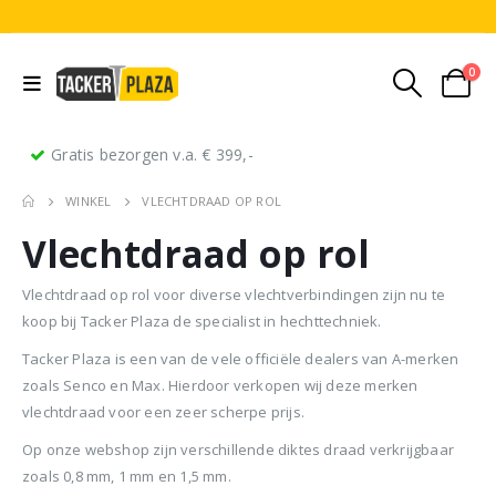
0
Gratis bezorgen v.a. € 399,-
WINKEL
VLECHTDRAAD OP ROL
Vlechtdraad op rol
Vlechtdraad op rol voor diverse vlechtverbindingen zijn nu te
koop bij Tacker Plaza de specialist in hechttechniek.
Tacker Plaza is een van de vele officiële dealers van A-merken
Stripnagels rondkop 4.2x160mm blank 21° 1250 stuks
Senco PAL70 Coilnailer 45-65mm Dual
zoals Senco en Max. Hierdoor verkopen wij deze merken
vlechtdraad voor een zeer scherpe prijs.
0
out of 5
0
out of 5
0
ou
€
116,75
€
11
€
680,00
Oorspronkelijke
Huidige
€
599,50
Op onze webshop zijn verschillende diktes draad verkrijgbaar
(
incl.
(
€
141,27
€
141
prijs
prijs
zoals 0,8 mm, 1 mm en 1,5 mm.
BTW)
BTW)
(
incl.
€
725,40
was:
is: