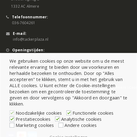
1332 AC Almere
Telefoonnummer:
036-7604261
E-mail:
info@tackerplaza.nl
Openingstijden:
Ma - Vrij 08:00 - 17:00 uur
We gebruiken cookies op onze website om u de meest
relevante ervaring te bieden door uw voorkeuren en
herhaalde bezoeken te onthouden. Door op "Alles
accepteren" te klikken, stemt u in met het gebruik van
ALLE cookies. U kunt echter de Cookie-instellingen
©2026 All Rights Reserved |
Sitemap
|
Cookiebeleid
|
Privacy Statement
|
Cook
bezoeken om een gecontroleerde toestemming te
geven en door vervolgens op "Akkoord en doorgaan" te
klikken.
Noodzakelijke cookies
Functionele cookies
Prestatiecookies
Analytische cookies
Marketing cookies
Andere cookies