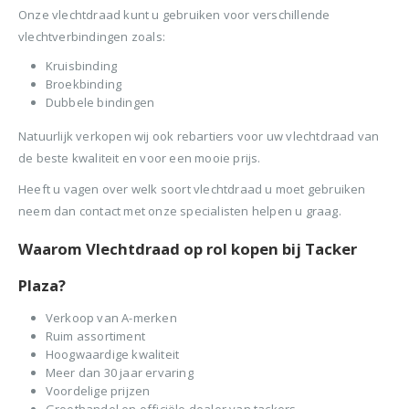
BTW)
Onze vlechtdraad kunt u gebruiken voor verschillende
€680,00.
€599,50.
Stinger Caps 22mm Nieten met Caps voor de CS150B 2000 stuks
vlechtverbindingen zoals:
Senco PAL57F Coilnailer 25-57mm
Kruisbinding
0
out of 5
0
ou
€
88,35
€
88
Broekbinding
0
out of 5
€
680,00
(
incl.
(
€
106,90
€
106
Dubbele bindingen
Oorspronkelijke
Huidige
€
565,00
BTW)
BTW)
prijs
prijs
(
incl.
€
683,65
Natuurlijk verkopen wij ook rebartiers voor uw vlechtdraad van
was:
is:
Rolnagels RVS 2.5x65mm (1200st) plastic gebonden
BTW)
de beste kwaliteit en voor een mooie prijs.
€680,00.
€565,00.
Senco Coilpro90 Coilnailer 45-90mm
Heeft u vagen over welk soort vlechtdraad u moet gebruiken
0
out of 5
0
ou
€
79,95
€
79
neem dan contact met onze specialisten helpen u graag.
(
incl.
(
€
96,74
€
96,
0
out of 5
€
1.150,00
BTW)
BTW)
Waarom Vlechtdraad op rol kopen bij Tacker
Oorspronkelijke
Huidige
€
990,00
prijs
prijs
(
incl.
€
1.197,90
Plaza?
was:
is:
BTW)
€1.150,00.
€990,00.
Verkoop van A-merken
Ruim assortiment
Hoogwaardige kwaliteit
Meer dan 30 jaar ervaring
Voordelige prijzen
Groothandel en officiële dealer van tackers