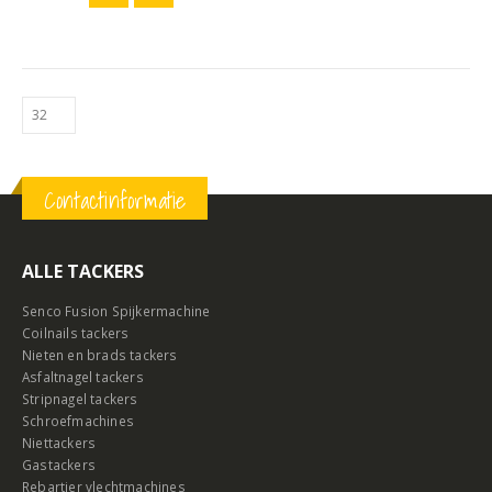
Contactinformatie
ALLE TACKERS
Senco Fusion Spijkermachine
Coilnails tackers
Nieten en brads tackers
Asfaltnagel tackers
Stripnagel tackers
Schroefmachines
Niettackers
Gastackers
Rebartier vlechtmachines