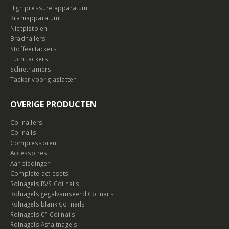
High pressure apparatuur
Kramapparatuur
Nietpistolen
Bradnailers
Stoffeertackers
Luchttackers
Schiethamers
Tacker voor glaslatten
OVERIGE PRODUCTEN
Coilnailers
Coilnails
Compressoren
Accessoires
Aanbiedingen
Complete actiesets
Rolnagels RVS Coilnails
Rolnagels gegalvaniseerd Coilnails
Rolnagels blank Coilnails
Rolnagels 0° Coilnails
Rolnagels Asfaltnagels