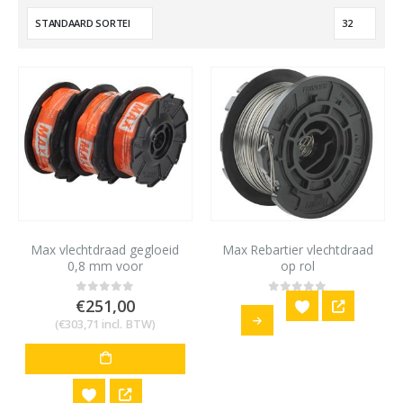
Max vlechtdraad gegloeid
Max Rebartier vlechtdraad
0,8 mm voor
op rol
vlechtmachine Rebartier
RB398S
€
251,00
0
out of 5
0
out of 5
(
€
303,71
incl. BTW)