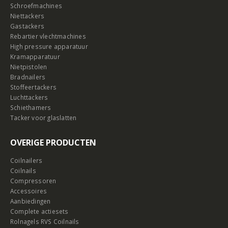
Schroefmachines
Niettackers
Gastackers
Rebartier vlechtmachines
High pressure apparatuur
Kramapparatuur
Nietpistolen
Bradnailers
Stoffeertackers
Luchttackers
Schiethamers
Tacker voor glaslatten
OVERIGE PRODUCTEN
Coilnailers
Coilnails
Compressoren
Accessoires
Aanbiedingen
Complete actiesets
Rolnagels RVS Coilnails