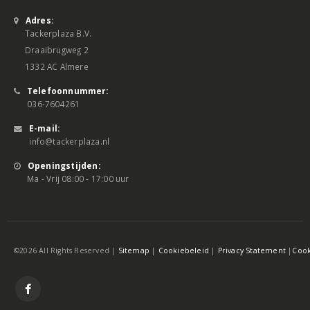
Adres:
Tackerplaza B.V.
Draaibrugweg 2
1332 AC Almere
Telefoonnummer:
036-7604261
E-mail:
info@tackerplaza.nl
Openingstijden:
Ma - Vrij 08:00 - 17:00 uur
©2026 All Rights Reserved |
Sitemap
|
Cookiebeleid
|
Privacy Statement
|
Cook