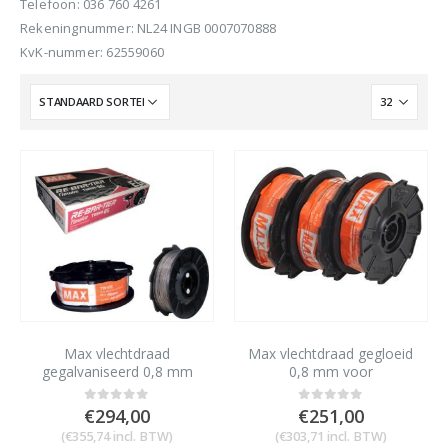
Telefoon: 036 760 4261
Rekeningnummer: NL24 INGB 0007070888
KvK-nummer: 62559060
Max vlechtdraad
Max vlechtdraad gegloeid
gegalvaniseerd 0,8 mm
0,8 mm voor
voor vlechtmachine
vlechtmachine Rebartier
Rebartier RB398S
RB398S
€
294,00
€
251,00
0
out of 5
0
out of 5
(
€
355,74
incl. BTW)
(
€
303,71
incl. BTW)