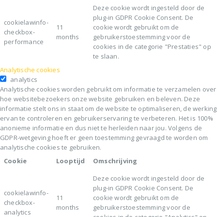
Deze cookie wordt ingesteld door de
plug-in GDPR Cookie Consent. De
cookielawinfo-
11
cookie wordt gebruikt om de
checkbox-
months
gebruikerstoestemming voor de
performance
cookies in de categorie "Prestaties" op
te slaan.
Analytische cookies
analytics
Analytische cookies worden gebruikt om informatie te verzamelen over
hoe websitebezoekers onze website gebruiken en beleven. Deze
informatie stelt ons in staat om de website te optimaliseren, de werking
ervan te controleren en gebruikerservaring te verbeteren. Het is 100%
anonieme informatie en dus niet te herleiden naar jou. Volgens de
GDPR-wetgeving hoeft er geen toestemming gevraagd te worden om
analytische cookies te gebruiken.
Cookie
Looptijd
Omschrijving
Deze cookie wordt ingesteld door de
plug-in GDPR Cookie Consent. De
cookielawinfo-
11
cookie wordt gebruikt om de
checkbox-
months
gebruikerstoestemming voor de
analytics
cookies in de categorie "Analytics" op