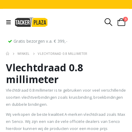
0
Gratis bezorgen v.a. € 399,-
WINKEL
VLECHTDRAAD 0.8 MILLIMETER
Vlechtdraad 0.8
millimeter
Vlechtdraad 0.8 millimeter is te gebruiken voor veel verschillende
soorten vlechtverbindingen zoals kruisbinding, broekbindingen
Stripnagels rondkop 4.2x160mm blank 21° 1250 stuks
Senco PAL70 Coilnailer 45-65mm Dual
en dubbele bindingen.
0
out of 5
0
out of 5
0
ou
€
116,75
€
11
€
680,00
Wij verkopen de beste kwaliteit A-merken vlechtdraad zoals Max
Oorspronkelijke
Huidige
€
599,50
en Senco. Wij zijn een van de vele officiële dealers van Senco
(
incl.
(
€
141,27
€
141
prijs
prijs
BTW)
BTW)
(
incl.
€
725,40
hierdoor kunnen wij de producten voor een mooie prijs
was:
is: