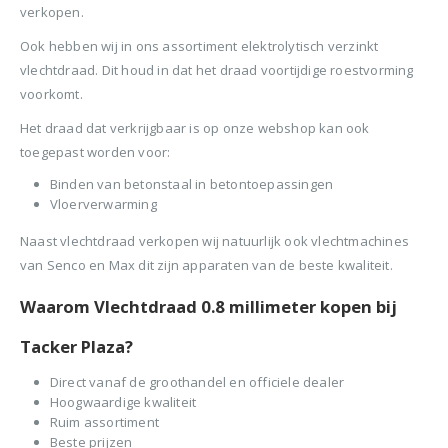
BTW)
verkopen.
€680,00.
€599,50.
Stinger Caps 22mm Nieten met Caps voor de CS150B 2000 stuks
Ook hebben wij in ons assortiment elektrolytisch verzinkt
Senco PAL57F Coilnailer 25-57mm
vlechtdraad. Dit houd in dat het draad voortijdige roestvorming
0
out of 5
0
ou
€
88,35
€
88
0
out of 5
voorkomt.
€
680,00
(
incl.
(
€
106,90
€
106
Oorspronkelijke
Huidige
€
565,00
BTW)
BTW)
Het draad dat verkrijgbaar is op onze webshop kan ook
prijs
prijs
(
incl.
€
683,65
toegepast worden voor:
was:
is:
Rolnagels RVS 2.5x65mm (1200st) plastic gebonden
BTW)
€680,00.
€565,00.
Binden van betonstaal in betontoepassingen
Vloerverwarming
Senco Coilpro90 Coilnailer 45-90mm
0
out of 5
0
ou
€
79,95
€
79
(
incl.
(
€
96,74
€
96,
Naast vlechtdraad verkopen wij natuurlijk ook vlechtmachines
0
out of 5
€
1.150,00
BTW)
BTW)
van Senco en Max dit zijn apparaten van de beste kwaliteit.
Oorspronkelijke
Huidige
€
990,00
prijs
prijs
(
incl.
€
1.197,90
Waarom Vlechtdraad 0.8 millimeter kopen bij
was:
is:
BTW)
€1.150,00.
€990,00.
Tacker Plaza?
Direct vanaf de groothandel en officiele dealer
Hoogwaardige kwaliteit
Ruim assortiment
Beste prijzen