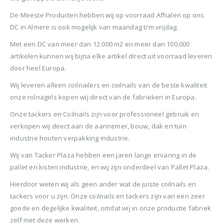
BTW)
€680,00.
€599,50.
Stinger Caps 22mm Nieten met Caps voor de CS150B 2000 stuks
De Meeste Producten hebben wij op voorraad Afhalen op ons
Senco PAL57F Coilnailer 25-57mm
DC in Almere is ook mogelijk van maandag t/m vrijdag.
0
out of 5
0
ou
€
88,35
€
88
Met een DC van meer dan 12.000 m2 en meer dan 100.000
0
out of 5
€
680,00
(
incl.
(
€
106,90
€
106
artikelen kunnen wij bijna elke artikel direct uit voorraad leveren
Oorspronkelijke
Huidige
€
565,00
BTW)
BTW)
prijs
prijs
door heel Europa.
(
incl.
€
683,65
was:
is:
Rolnagels RVS 2.5x65mm (1200st) plastic gebonden
BTW)
Wij leveren alleen coilnailers en coilnails van de beste kwaliteit
€680,00.
€565,00.
onze rolnagels kopen wij direct van de fabrieken in Europa.
Senco Coilpro90 Coilnailer 45-90mm
0
out of 5
0
ou
€
79,95
€
79
Onze tackers en Coilnails zijn voor professioneel gebruik en
(
incl.
(
€
96,74
€
96,
verkopen wij direct aan de aannemer, bouw, dak en tuin
0
out of 5
€
1.150,00
BTW)
BTW)
Oorspronkelijke
Huidige
€
990,00
industrie houten verpakking industrie.
prijs
prijs
(
incl.
€
1.197,90
Wij van Tacker Plaza hebben een jaren lange ervaring in de
was:
is:
BTW)
€1.150,00.
€990,00.
pallet en kisten industrie, en wij zijn onderdeel van Pallet Plaza.
Hierdoor weten wij als geen ander wat de juiste coilnails en
tackers voor u zijn. Onze coilnails en tackers zijn van een zeer
goede en degelijke kwaliteit, omdat wij in onze productie fabriek
zelf met deze werken.