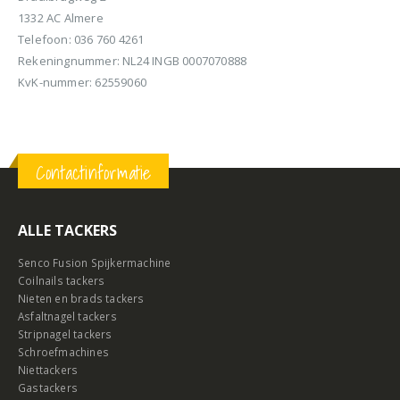
1332 AC Almere
Telefoon: 036 760 4261
Rekeningnummer: NL24 INGB 0007070888
KvK-nummer: 62559060
Contactinformatie
ALLE TACKERS
Senco Fusion Spijkermachine
Coilnails tackers
Nieten en brads tackers
Asfaltnagel tackers
Stripnagel tackers
Schroefmachines
Niettackers
Gastackers