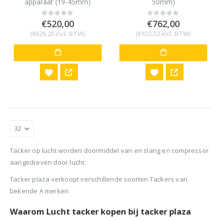
apparaat (19-45mm)
50mm)
€
520,00
€
762,00
0
out of 5
0
out of 5
(
€
629,20
incl. BTW)
(
€
922,02
incl. BTW)
Tacker op lucht worden doormiddel van en slang en compressor
aangedreven door lucht.
Tacker plaza verkoopt verschillende soorten Tackers van
bekende A merken
Waarom Lucht tacker kopen bij tacker plaza