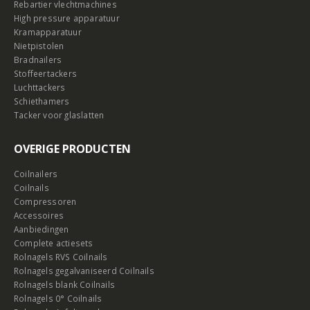
Rebartier vlechtmachines
High pressure apparatuur
Kramapparatuur
Nietpistolen
Bradnailers
Stoffeertackers
Luchttackers
Schiethamers
Tacker voor glaslatten
OVERIGE PRODUCTEN
Coilnailers
Coilnails
Compressoren
Accessoires
Aanbiedingen
Complete actiesets
Rolnagels RVS Coilnails
Rolnagels gegalvaniseerd Coilnails
Rolnagels blank Coilnails
Rolnagels 0° Coilnails