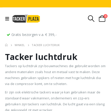
0
Gratis bezorgen v.a. € 399,-
WINKEL
TACKER LUCHTDRUK
Tacker luchtdruk
Tackers op luchtdruk zijn bouwmachines die gebruikt worden om
andere materialen zoals hout en metaal vast te maken. Deze
machines gebruiken spijkers of nieten met hoge luchtdruk dia
Stripnagels rondkop 4.2x160mm blank 21° 1250 stuks
Senco PAL70 Coilnailer 45-65mm Dual
via de compressor komt, om te schieten.
Er zijn ook elektrische tackers waar je kan gebruiken maar de
0
out of 5
0
out of 5
0
ou
€
116,75
€
11
€
680,00
standaard waar vakmannen, ondernemers en zzp-ers
Oorspronkelijke
Huidige
€
599,50
(
incl.
(
€
141,27
€
141
gebruiken zijn tackers van luchtdruk. De lucht gaat via een slang
prijs
prijs
BTW)
BTW)
(
incl.
€
725,40
die gekoppeld zit met je tacker.
was:
is: