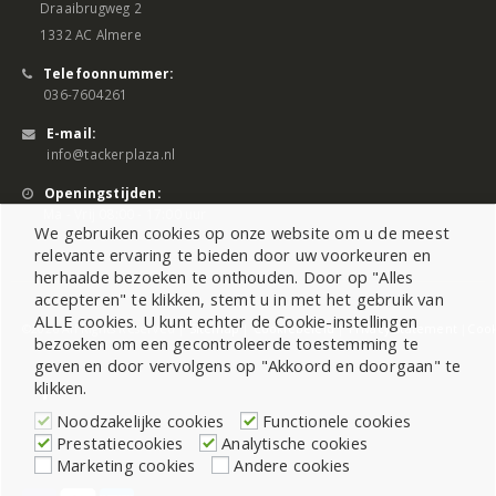
Draaibrugweg 2
1332 AC Almere
Telefoonnummer:
036-7604261
E-mail:
info@tackerplaza.nl
Openingstijden:
Ma - Vrij 08:00 - 17:00 uur
We gebruiken cookies op onze website om u de meest
relevante ervaring te bieden door uw voorkeuren en
herhaalde bezoeken te onthouden. Door op "Alles
accepteren" te klikken, stemt u in met het gebruik van
ALLE cookies. U kunt echter de Cookie-instellingen
©2026 All Rights Reserved |
Sitemap
|
Cookiebeleid
|
Privacy Statement
|
Cook
bezoeken om een gecontroleerde toestemming te
geven en door vervolgens op "Akkoord en doorgaan" te
klikken.
Noodzakelijke cookies
Functionele cookies
Prestatiecookies
Analytische cookies
Marketing cookies
Andere cookies