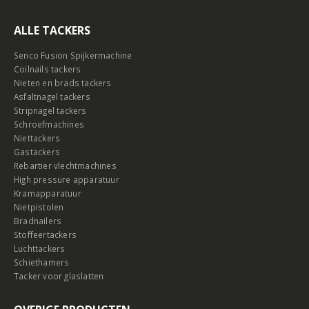
ALLE TACKERS
Senco Fusion Spijkermachine
Coilnails tackers
Nieten en brads tackers
Asfaltnagel tackers
Stripnagel tackers
Schroefmachines
Niettackers
Gastackers
Rebartier vlechtmachines
High pressure apparatuur
Kramapparatuur
Nietpistolen
Bradnailers
Stoffeertackers
Luchttackers
Schiethamers
Tacker voor glaslatten