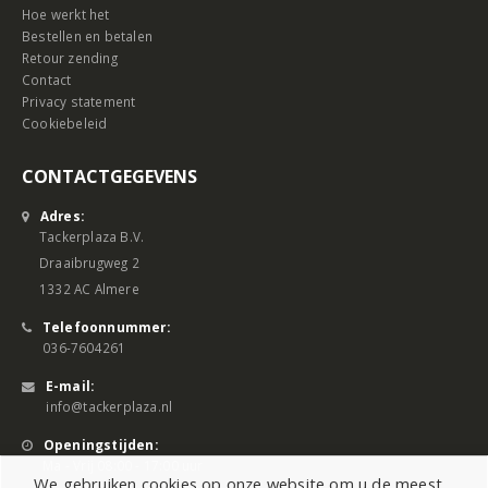
Hoe werkt het
Bestellen en betalen
Retour zending
Contact
Privacy statement
Cookiebeleid
CONTACTGEGEVENS
Adres:
Tackerplaza B.V.
Draaibrugweg 2
1332 AC Almere
Telefoonnummer:
036-7604261
E-mail:
info@tackerplaza.nl
Openingstijden:
Ma - Vrij 08:00 - 17:00 uur
We gebruiken cookies op onze website om u de meest