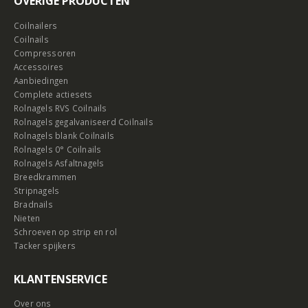
OVERIGE PRODUCTEN
Coilnailers
Coilnails
Compressoren
Accessoires
Aanbiedingen
Complete actiesets
Rolnagels RVS Coilnails
Rolnagels gegalvaniseerd Coilnails
Rolnagels blank Coilnails
Rolnagels 0° Coilnails
Rolnagels Asfaltnagels
Breedkrammen
Stripnagels
Bradnails
Nieten
Schroeven op strip en rol
Tacker spijkers
KLANTENSERVICE
Over ons