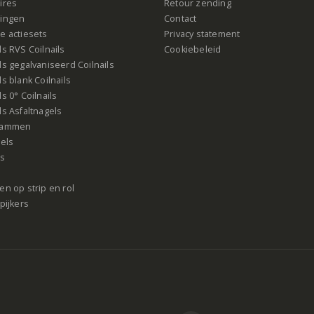
ires
Retour zending
ingen
Contact
e actiesets
Privacy statement
s RVS Coilnails
Cookiebeleid
s gegalvaniseerd Coilnails
s blank Coilnails
s 0° Coilnails
s Asfaltnagels
rammen
gels
ls
n op strip en rol
pijkers