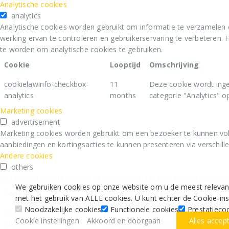
Analytische cookies
analytics
Analytische cookies worden gebruikt om informatie te verzamelen 
werking ervan te controleren en gebruikerservaring te verbeteren
te worden om analytische cookies te gebruiken.
Cookie
Looptijd
Omschrijving
cookielawinfo-checkbox-
11
Deze cookie wordt inge
analytics
months
categorie "Analytics" op
Marketing cookies
advertisement
Marketing cookies worden gebruikt om een bezoeker te kunnen vol
aanbiedingen en kortingsacties te kunnen presenteren via verschill
Andere cookies
others
Andere niet-gecategoriseerde cookies zijn cookies die worden geana
We gebruiken cookies op onze website om u de meest relevante
Cookie
Looptijd
Omschrijving
met het gebruik van ALLE cookies. U kunt echter de Cookie-i
Noodzakelijke cookies
Functionele cookies
Prestatieco
cookielawinfo-checkbox-
11
Deze cookie wordt ingest
Cookie instellingen
Akkoord en doorgaan
Alles accep
others
months
categorie "Overig" op te 