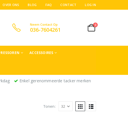
OVER ONS
BLOG
FAQ
CONTACT
LOG IN
Neem Contact Op
0
036-7604261
RESSOREN
ACCESSOIRES
rkdag
Enkel gerenommeerde tacker merken
Tonen: