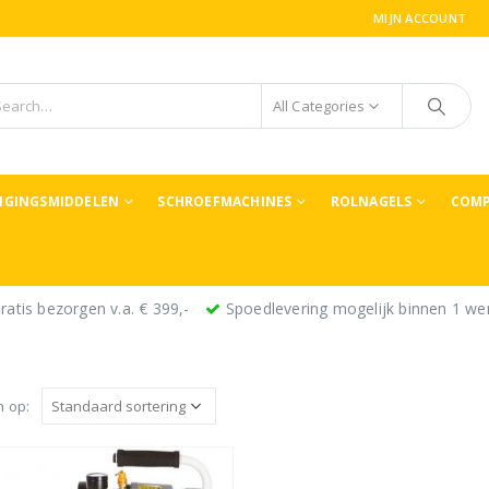
MIJN ACCOUNT
All Categories
TIGINGSMIDDELEN
SCHROEFMACHINES
ROLNAGELS
COMP
ratis bezorgen v.a. € 399,-
Spoedlevering mogelijk binnen 1 we
n op: