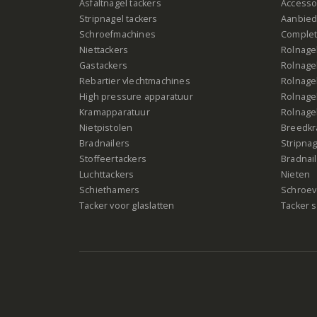
Asfaltnagel tackers
Accesso
Stripnagel tackers
Aanbied
Schroefmachines
Complet
Niettackers
Rolnagel
Gastackers
Rolnagel
Rebartier vlechtmachines
Rolnagel
High pressure apparatuur
Rolnagel
Kramapparatuur
Rolnagel
Nietpistolen
Breedk
Bradnailers
Stripna
Stoffeertackers
Bradnai
Luchttackers
Nieten
Schiethamers
Schroeve
Tacker voor glaslatten
Tacker s