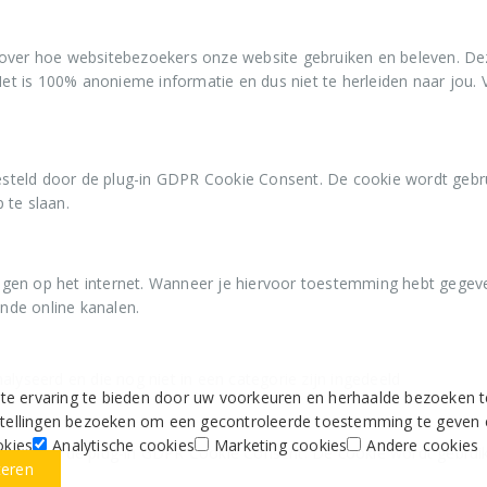
over hoe websitebezoekers onze website gebruiken en beleven. Deze
. Het is 100% anonieme informatie en dus niet te herleiden naar j
steld door de plug-in GDPR Cookie Consent. De cookie wordt gebr
 te slaan.
gen op het internet. Wanneer je hiervoor toestemming hebt gegev
ende online kanalen.
lyseerd en die nog niet in een categorie zijn ingedeeld
 ervaring te bieden door uw voorkeuren en herhaalde bezoeken te 
nstellingen bezoeken om een gecontroleerde toestemming te geven 
okies
Analytische cookies
Marketing cookies
Andere cookies
eld door de plug-in GDPR Cookie Consent. De cookie wordt gebrui
teren
slaan.