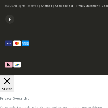
©2026 All Rights Reserved |
Sitemap
|
Cookiebeleid
|
Privacy Statement
|
Cook
Sluiten
Privacy Overzicht
Onze website maakt gebruik van cookies en daarmee vergelijkbare