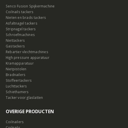
Senco Fusion Spijkermachine
Coilnails tackers
Nieten en brads tackers
Asfaltnagel tackers
Stripnagel tackers
Schroefmachines
Niettackers
Gastackers
Rebartier vlechtmachines
High pressure apparatuur
Kramapparatuur
Nietpistolen
Bradnailers
Stoffeertackers
Luchttackers
Schiethamers
Tacker voor glaslatten
OVERIGE PRODUCTEN
Coilnailers
Coilnails