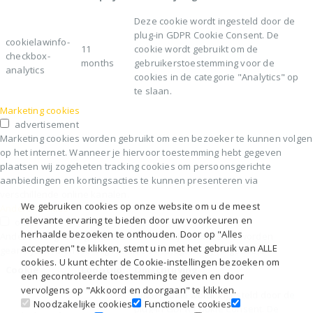
Deze cookie wordt ingesteld door de
plug-in GDPR Cookie Consent. De
cookielawinfo-
11
cookie wordt gebruikt om de
checkbox-
months
gebruikerstoestemming voor de
analytics
cookies in de categorie "Analytics" op
te slaan.
Marketing cookies
advertisement
Marketing cookies worden gebruikt om een bezoeker te kunnen volgen
op het internet. Wanneer je hiervoor toestemming hebt gegeven
plaatsen wij zogeheten tracking cookies om persoonsgerichte
aanbiedingen en kortingsacties te kunnen presenteren via
verschillende online kanalen.
We gebruiken cookies op onze website om u de meest
Andere cookies
relevante ervaring te bieden door uw voorkeuren en
others
herhaalde bezoeken te onthouden. Door op "Alles
Andere niet-gecategoriseerde cookies zijn cookies die worden
accepteren" te klikken, stemt u in met het gebruik van ALLE
geanalyseerd en die nog niet in een categorie zijn ingedeeld
cookies. U kunt echter de Cookie-instellingen bezoeken om
Cookie
Looptijd
Omschrijving
een gecontroleerde toestemming te geven en door
vervolgens op "Akkoord en doorgaan" te klikken.
Deze cookie wordt ingesteld door de
Noodzakelijke cookies
Functionele cookies
plug-in GDPR Cookie Consent. De