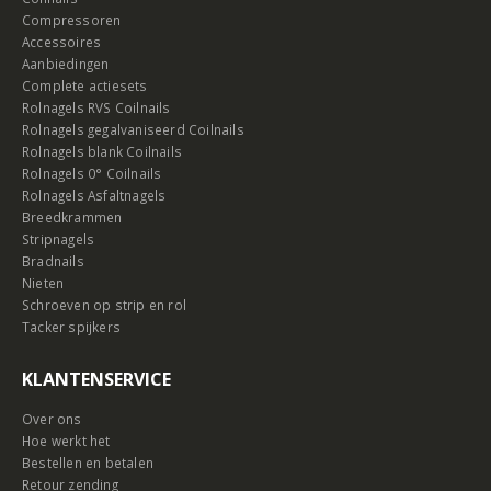
Compressoren
Accessoires
Aanbiedingen
Complete actiesets
Rolnagels RVS Coilnails
Rolnagels gegalvaniseerd Coilnails
Rolnagels blank Coilnails
Rolnagels 0° Coilnails
Rolnagels Asfaltnagels
Breedkrammen
Stripnagels
Bradnails
Nieten
Schroeven op strip en rol
Tacker spijkers
KLANTENSERVICE
Over ons
Hoe werkt het
Bestellen en betalen
Retour zending