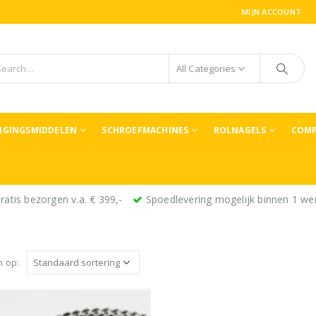
MIJN ACCOUNT
All Categories
TIGINGSMIDDELEN
SCHROEFMACHINES
ROLNAGELS
COMP
ratis bezorgen v.a. € 399,-
Spoedlevering mogelijk binnen 1 we
n op: