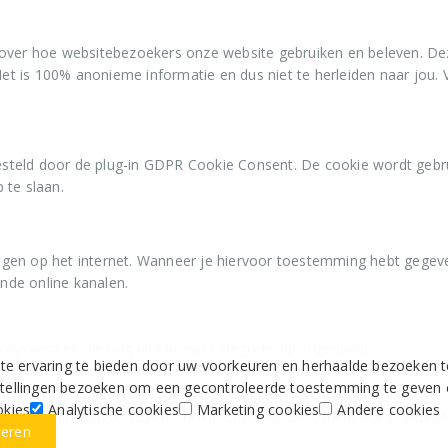
over hoe websitebezoekers onze website gebruiken en beleven. Deze
. Het is 100% anonieme informatie en dus niet te herleiden naar j
steld door de plug-in GDPR Cookie Consent. De cookie wordt gebr
 te slaan.
gen op het internet. Wanneer je hiervoor toestemming hebt gegev
ende online kanalen.
lyseerd en die nog niet in een categorie zijn ingedeeld
 ervaring te bieden door uw voorkeuren en herhaalde bezoeken te 
nstellingen bezoeken om een gecontroleerde toestemming te geven 
okies
Analytische cookies
Marketing cookies
Andere cookies
eld door de plug-in GDPR Cookie Consent. De cookie wordt gebrui
teren
slaan.