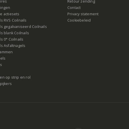
ires
Retour zending
ingen
Contact
e actiesets
Privacy statement
s RVS Coilnails
Cookiebeleid
s gegalvaniseerd Coilnails
s blank Coilnails
s 0° Coilnails
s Asfaltnagels
rammen
gels
ls
n op strip en rol
pijkers