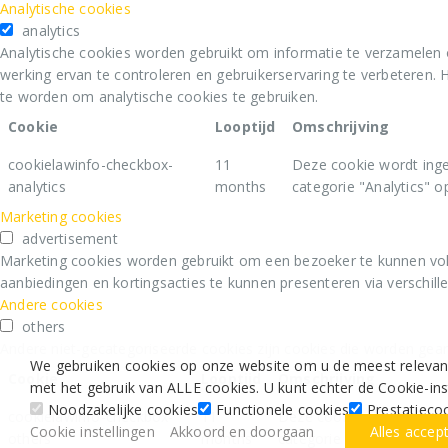
Analytische cookies
analytics
Analytische cookies worden gebruikt om informatie te verzamelen 
werking ervan te controleren en gebruikerservaring te verbeteren
te worden om analytische cookies te gebruiken.
Cookie
Looptijd
Omschrijving
cookielawinfo-checkbox-
11
Deze cookie wordt inge
analytics
months
categorie "Analytics" op
Marketing cookies
advertisement
Marketing cookies worden gebruikt om een bezoeker te kunnen vol
aanbiedingen en kortingsacties te kunnen presenteren via verschill
Andere cookies
others
Andere niet-gecategoriseerde cookies zijn cookies die worden geana
We gebruiken cookies op onze website om u de meest relevante
Cookie
Looptijd
Omschrijving
met het gebruik van ALLE cookies. U kunt echter de Cookie-i
Noodzakelijke cookies
Functionele cookies
Prestatieco
cookielawinfo-checkbox-
11
Deze cookie wordt ingest
Cookie instellingen
Akkoord en doorgaan
Alles accep
others
months
categorie "Overig" op te 