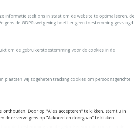
 informatie stelt ons in staat om de website te optimaliseren, de
ou. Volgens de GDPR-wetgeving hoeft er geen toestemming gevraagd
uikt om de gebruikerstoestemming voor de cookies in de
en plaatsen wij zogeheten tracking cookies om persoonsgerichte
onthouden. Door op "Alles accepteren" te klikken, stemt u in
en door vervolgens op "Akkoord en doorgaan" te klikken.
kt om de toestemming van de gebruiker voor de cookies in de