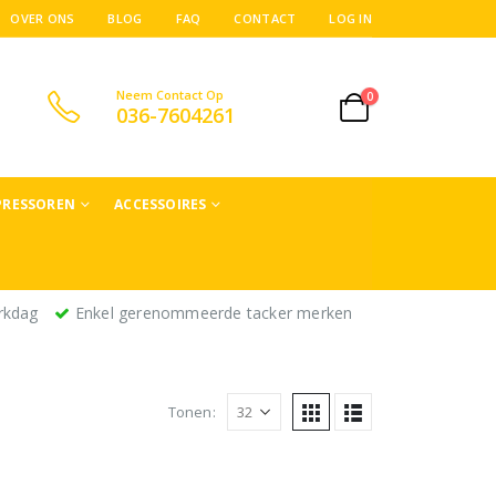
OVER ONS
BLOG
FAQ
CONTACT
LOG IN
Neem Contact Op
0
036-7604261
RESSOREN
ACCESSOIRES
rkdag
Enkel gerenommeerde tacker merken
Tonen: