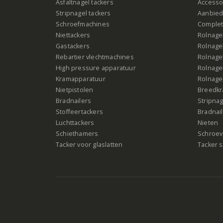
Asfaltnagel tackers
Accesso
Stripnagel tackers
Aanbied
Schroefmachines
Complet
Niettackers
Rolnagel
Gastackers
Rolnagel
Rebartier vlechtmachines
Rolnagel
High pressure apparatuur
Rolnagel
Kramapparatuur
Rolnagel
Nietpistolen
Breedk
Bradnailers
Stripna
Stoffeertackers
Bradnai
Luchttackers
Nieten
Schiethamers
Schroeve
Tacker voor glaslatten
Tacker s