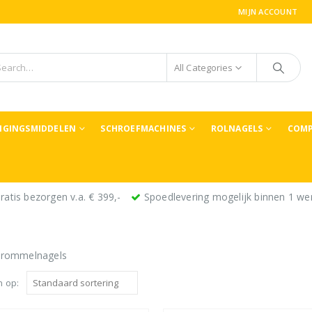
MIJN ACCOUNT
All Categories
TIGINGSMIDDELEN
SCHROEFMACHINES
ROLNAGELS
COMP
ratis bezorgen v.a. € 399,-
Spoedlevering mogelijk binnen 1 we
 trommelnagels
n op: