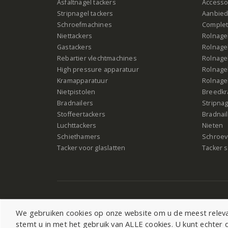
Asfaltnagel tackers
Accesso
Stripnagel tackers
Aanbied
Schroefmachines
Complet
Niettackers
Rolnagel
Gastackers
Rolnagel
Rebartier vlechtmachines
Rolnagel
High pressure apparatuur
Rolnagel
Kramapparatuur
Rolnagel
Nietpistolen
Breedk
Bradnailers
Stripna
Stoffeertackers
Bradnai
Luchttackers
Nieten
Schiethamers
Schroeve
Tacker voor glaslatten
Tacker s
We gebruiken cookies op onze website om u de meest relevan
stemt u in met het gebruik van ALLE cookies. U kunt echte