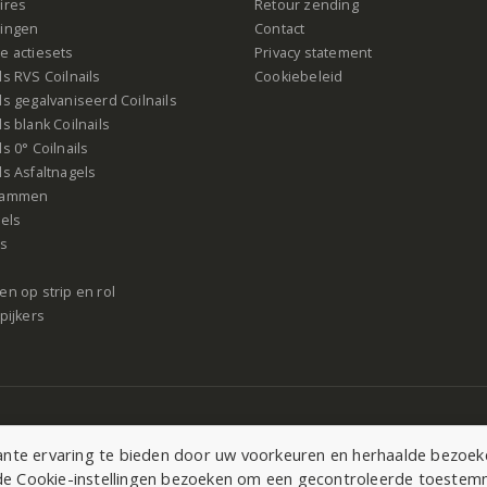
ires
Retour zending
ingen
Contact
e actiesets
Privacy statement
s RVS Coilnails
Cookiebeleid
s gegalvaniseerd Coilnails
s blank Coilnails
s 0° Coilnails
s Asfaltnagels
rammen
gels
ls
n op strip en rol
pijkers
te ervaring te bieden door uw voorkeuren en herhaalde bezoeken
r de Cookie-instellingen bezoeken om een gecontroleerde toeste