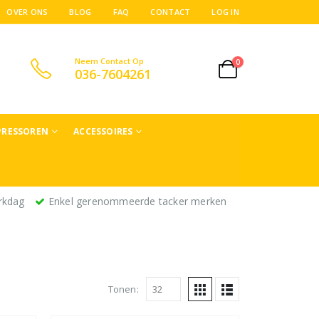
OVER ONS
BLOG
FAQ
CONTACT
LOG IN
Neem Contact Op
0
036-7604261
RESSOREN
ACCESSOIRES
rkdag
Enkel gerenommeerde tacker merken
Tonen: