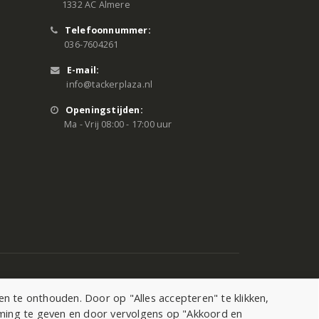
1332 AC Almere
Telefoonnummer:
036-7604261
E-mail:
info@tackerplaza.nl
Openingstijden:
Ma - Vrij 08:00 - 17:00 uur
 te onthouden. Door op "Alles accepteren" te klikken,
mming te geven en door vervolgens op "Akkoord en