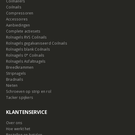
Coilnailers
Coilnails
Compressoren
Accessoires
Aanbiedingen
Complete actiesets
Rolnagels RVS Coilnails
Rolnagels gegalvaniseerd Coilnails
Rolnagels blank Coilnails
Rolnagels 0° Coilnails
Rolnagels Asfaltnagels
Breedkrammen
Stripnagels
Bradnails
Nieten
Schroeven op strip en rol
Tacker spijkers
KLANTENSERVICE
Over ons
Hoe werkt het
Bestellen en betalen