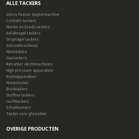
ALLE TACKERS
Senco Fusion Spijkermachine
Coilnails tackers
Nieten en brads tackers
Asfaltnagel tackers
Stripnagel tackers
Schroefmachines
Niettackers
Gastackers
Rebartier vlechtmachines
High pressure apparatuur
Kramapparatuur
Nietpistolen
Bradnailers
Stoffeertackers
Luchttackers
Schiethamers
Tacker voor glaslatten
OVERIGE PRODUCTEN