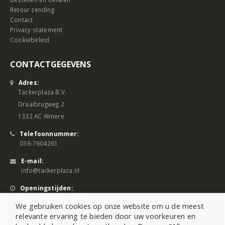
Retour zending
Contact
Privacy statement
Cookiebeleid
CONTACTGEGEVENS
Adres:
Tackerplaza B.V.
Draaibrugweg 2
1332 AC Almere
Telefoonnummer:
036-7604261
E-mail:
info@tackerplaza.nl
Openingstijden:
Ma - Vrij 08:00 - 17:00 uur
We gebruiken cookies op onze website om u de meest
relevante ervaring te bieden door uw voorkeuren en