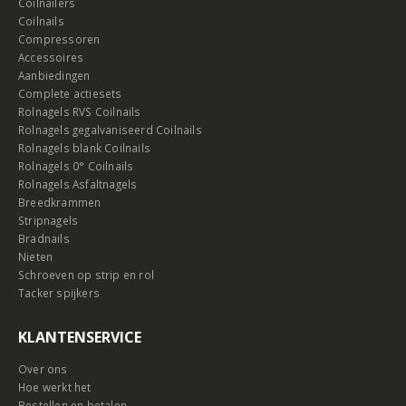
Coilnailers
Coilnails
Compressoren
Accessoires
Aanbiedingen
Complete actiesets
Rolnagels RVS Coilnails
Rolnagels gegalvaniseerd Coilnails
Rolnagels blank Coilnails
Rolnagels 0° Coilnails
Rolnagels Asfaltnagels
Breedkrammen
Stripnagels
Bradnails
Nieten
Schroeven op strip en rol
Tacker spijkers
KLANTENSERVICE
Over ons
Hoe werkt het
Bestellen en betalen