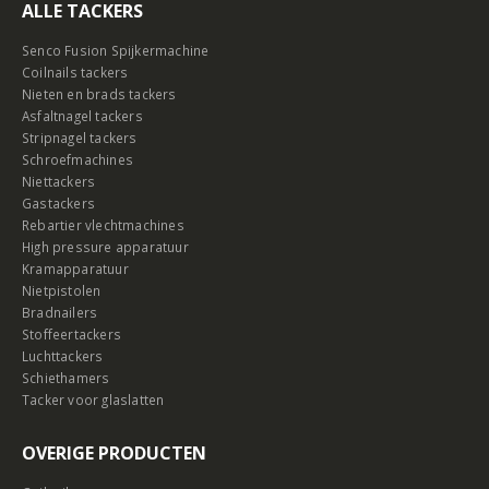
ALLE TACKERS
Senco Fusion Spijkermachine
Coilnails tackers
Nieten en brads tackers
Asfaltnagel tackers
Stripnagel tackers
Schroefmachines
Niettackers
Gastackers
Rebartier vlechtmachines
High pressure apparatuur
Kramapparatuur
Nietpistolen
Bradnailers
Stoffeertackers
Luchttackers
Schiethamers
Tacker voor glaslatten
OVERIGE PRODUCTEN