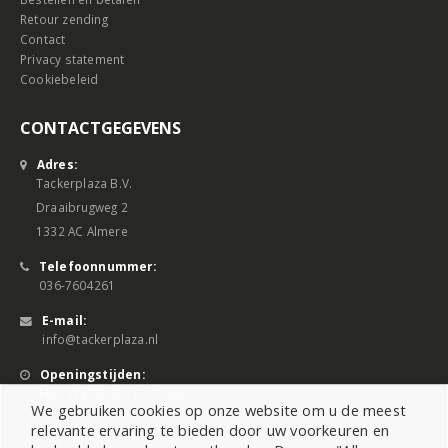
Retour zending
Contact
Privacy statement
Cookiebeleid
CONTACTGEGEVENS
Adres:
Tackerplaza B.V.
Draaibrugweg 2
1332 AC Almere
Telefoonnummer:
036-7604261
E-mail:
info@tackerplaza.nl
Openingstijden:
Ma - Vrij 08:00 - 17:00 uur
We gebruiken cookies op onze website om u de meest
relevante ervaring te bieden door uw voorkeuren en