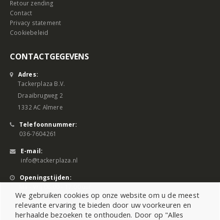
Retour zending
Contact
Privacy statement
Cookiebeleid
CONTACTGEGEVENS
Adres:
Tackerplaza B.V.
Draaibrugweg 2
1332 AC Almere
Telefoonnummer:
036-7604261
E-mail:
info@tackerplaza.nl
Openingstijden:
Ma - Vrij 08:00 - 17:00 uur
We gebruiken cookies op onze website om u de meest
relevante ervaring te bieden door uw voorkeuren en
herhaalde bezoeken te onthouden. Door op "Alles