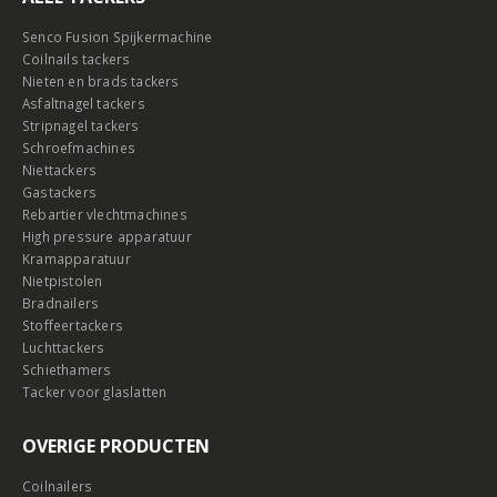
Senco Fusion Spijkermachine
Coilnails tackers
Nieten en brads tackers
Asfaltnagel tackers
Stripnagel tackers
Schroefmachines
Niettackers
Gastackers
Rebartier vlechtmachines
High pressure apparatuur
Kramapparatuur
Nietpistolen
Bradnailers
Stoffeertackers
Luchttackers
Schiethamers
Tacker voor glaslatten
OVERIGE PRODUCTEN
Coilnailers