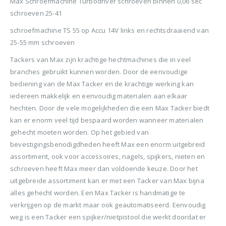
Max Schroefmachine Turbodriver schroeven binnen 0,06 sec
BTW)
€680,00.
€599,50.
Stinger Caps 22mm Nieten met Caps voor de CS150B 2000 stuks
schroeven 25-41
Senco PAL57F Coilnailer 25-57mm
schroefmachine TS 55 op Accu 14V links en rechtsdraaiend van
0
out of 5
0
ou
€
88,35
€
88
25-55 mm schroeven
0
out of 5
€
680,00
(
incl.
(
€
106,90
€
106
Oorspronkelijke
Huidige
€
565,00
Tackers van Max zijn krachtige hechtmachines die in veel
BTW)
BTW)
prijs
prijs
branches gebruikt kunnen worden. Door de eenvoudige
(
incl.
€
683,65
was:
is:
Rolnagels RVS 2.5x65mm (1200st) plastic gebonden
BTW)
bediening van de Max Tacker en de krachtige werking kan
€680,00.
€565,00.
iedereen makkelijk en eenvoudig materialen aan elkaar
Senco Coilpro90 Coilnailer 45-90mm
0
out of 5
0
ou
€
79,95
€
79
hechten. Door de vele mogelijkheden die een Max Tacker biedt
kan er enorm veel tijd bespaard worden wanneer materialen
(
incl.
(
€
96,74
€
96,
0
out of 5
€
1.150,00
BTW)
BTW)
gehecht moeten worden. Op het gebied van
Oorspronkelijke
Huidige
€
990,00
bevestigingsbenodigdheden heeft Max een enorm uitgebreid
prijs
prijs
(
incl.
€
1.197,90
assortiment, ook voor accessoires, nagels, spijkers, nieten en
was:
is:
BTW)
€1.150,00.
€990,00.
schroeven heeft Max meer dan voldoende keuze. Door het
uitgebreide assortiment kan er met een Tacker van Max bijna
alles gehecht worden. Een Max Tacker is handmatige te
verkrijgen op de markt maar ook geautomatiseerd. Eenvoudig
weg is een Tacker een spijker/nietpistool die werkt doordat er