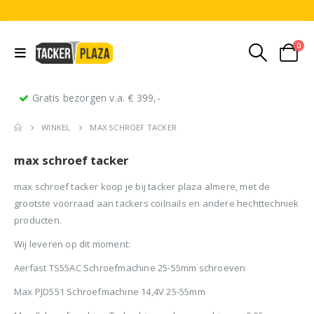
0
Gratis bezorgen v.a. € 399,-
WINKEL
MAX SCHROEF TACKER
max schroef tacker
max schroef tacker koop je bij tacker plaza almere, met de
grootste voorraad aan tackers coilnails en andere hechttechniek
producten.
Stripnagels rondkop 4.2x160mm blank 21° 1250 stuks
Senco PAL70 Coilnailer 45-65mm Dual
Wij leveren op dit moment:
Aerfast TS55AC Schroefmachine 25-55mm schroeven
0
out of 5
0
out of 5
0
ou
€
116,75
€
11
€
680,00
Oorspronkelijke
Huidige
€
599,50
(
incl.
(
€
141,27
€
141
Max PJD551 Schroefmachine 14,4V 25-55mm
prijs
prijs
BTW)
BTW)
(
incl.
€
725,40
was:
is: