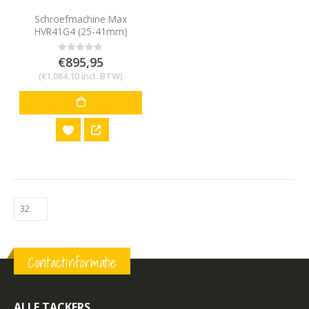
Schroefmachine Max
HVR41G4 (25-41mm)
€
895,95
0
out of 5
(
€
1.084,10
incl. BTW)
Contactinformatie
ALLE TACKERS