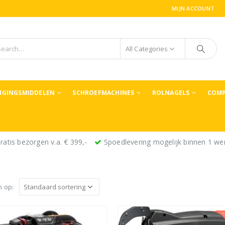
MIJN ACCOUNT
All Categories
TIGINGSMIDDELEN
SCHROEFMACHINES
ROLNAGELS
COMP
ratis bezorgen v.a. € 399,-
Spoedlevering mogelijk binnen 1 we
n op: