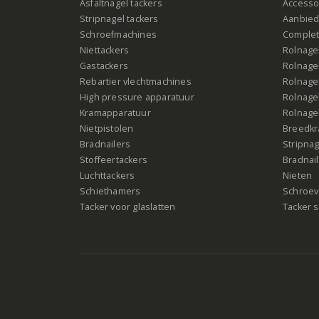
Asfaltnagel tackers
Accesso
Stripnagel tackers
Aanbied
Schroefmachines
Complet
Niettackers
Rolnagel
Gastackers
Rolnagel
Rebartier vlechtmachines
Rolnagel
High pressure apparatuur
Rolnagel
Kramapparatuur
Rolnagel
Nietpistolen
Breedk
Bradnailers
Stripna
Stoffeertackers
Bradnai
Luchttackers
Nieten
Schiethamers
Schroeve
Tacker voor glaslatten
Tacker s