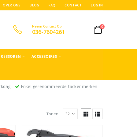
OVER ONS
BLOG
FAQ
CONTACT
LOG IN
Neem Contact Op
0
036-7604261
RESSOREN
ACCESSOIRES
rkdag
Enkel gerenommeerde tacker merken
Tonen: