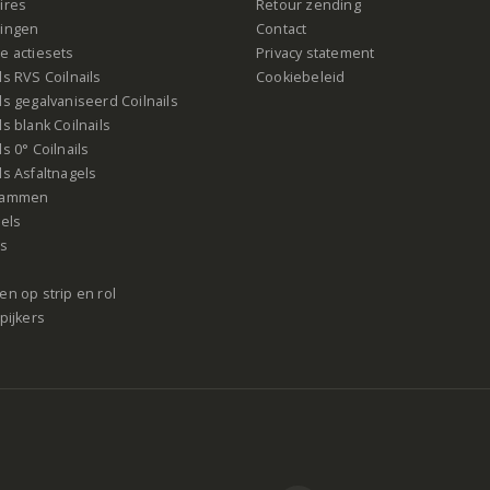
ires
Retour zending
ingen
Contact
e actiesets
Privacy statement
s RVS Coilnails
Cookiebeleid
s gegalvaniseerd Coilnails
s blank Coilnails
s 0° Coilnails
s Asfaltnagels
rammen
gels
ls
n op strip en rol
pijkers