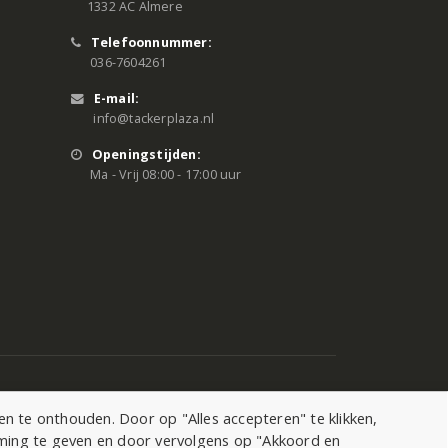
1332 AC Almere
Telefoonnummer:
036-7604261
E-mail:
info@tackerplaza.nl
Openingstijden:
Ma - Vrij 08:00 - 17:00 uur
 te onthouden. Door op "Alles accepteren" te klikken,
mming te geven en door vervolgens op "Akkoord en