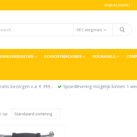
MIJN ACCOUNT
All Categories
TIGINGSMIDDELEN
SCHROEFMACHINES
ROLNAGELS
COMP
ratis bezorgen v.a. € 399,-
Spoedlevering mogelijk binnen 1 we
n op: