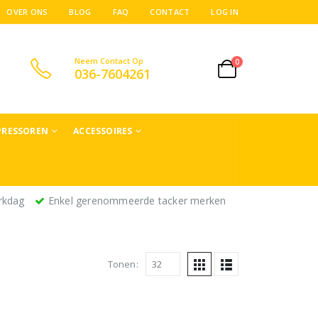
OVER ONS
BLOG
FAQ
CONTACT
LOG IN
Neem Contact Op
0
036-7604261
RESSOREN
ACCESSOIRES
rkdag
Enkel gerenommeerde tacker merken
Tonen: