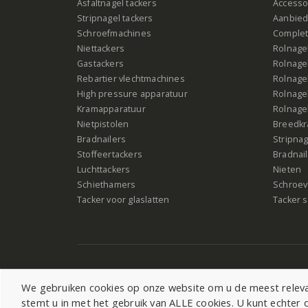
Asfaltnagel tackers
Accesso
Stripnagel tackers
Aanbied
Schroefmachines
Complet
Niettackers
Rolnagel
Gastackers
Rolnagel
Rebartier vlechtmachines
Rolnagel
High pressure apparatuur
Rolnagel
Kramapparatuur
Rolnagel
Nietpistolen
Breedk
Bradnailers
Stripna
Stoffeertackers
Bradnai
Luchttackers
Nieten
Schiethamers
Schroeve
Tacker voor glaslatten
Tacker s
We gebruiken cookies op onze website om u de meest relevan
stemt u in met het gebruik van ALLE cookies. U kunt echte