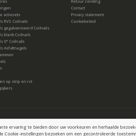
ires
Retour zending
ingen
Contact
e actiesets
Privacy statement
s RVS Coilnails
Cookiebeleid
s gegalvaniseerd Coilnails
s blank Coilnails
s 0° Coilnails
s Asfaltnagels
rammen
gels
ls
n op strip en rol
pijkers
te ervaring te bieden door uw voorkeuren en herhaalde bezoeken
r de Cookie-instellingen bezoeken om een gecontroleerde toeste