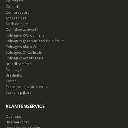
Coilnailers
Coilnails
Compressoren
Accessoires
Aanbiedingen
Complete actiesets
Rolnagels RVS Coilnails
Rolnagels gegalvaniseerd Coilnails
Rolnagels blank Coilnails
Rolnagels 0° Coilnails
Rolnagels Asfaltnagels
Breedkrammen
Stripnagels
Bradnails
Nieten
Schroeven op strip en rol
Tacker spijkers
KLANTENSERVICE
Over ons
Hoe werkt het
Bestellen en betalen