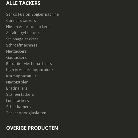
ALLE TACKERS
Senco Fusion Spijkermachine
Coilnails tackers
Nieten en brads tackers
Asfaltnagel tackers
Stripnagel tackers
Schroefmachines
Niettackers
Gastackers
Rebartier vlechtmachines
High pressure apparatuur
Kramapparatuur
Nietpistolen
Bradnailers
Stoffeertackers
Luchttackers
Schiethamers
Tacker voor glaslatten
OVERIGE PRODUCTEN