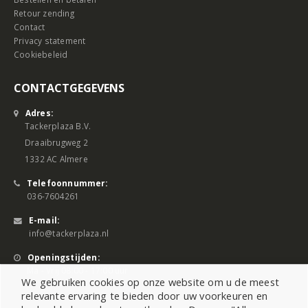
Retour zending
Contact
Privacy statement
Cookiebeleid
CONTACTGEGEVENS
Adres:
Tackerplaza B.V.
Draaibrugweg 2
1332 AC Almere
Telefoonnummer:
036-7604261
E-mail:
info@tackerplaza.nl
Openingstijden:
Ma - Vrij 08:00 - 17:00 uur
We gebruiken cookies op onze website om u de meest
relevante ervaring te bieden door uw voorkeuren en