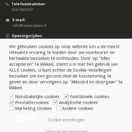
Telefoonnummer:
036-7604261
E-mail:
info@tackerplaza.nl
Openingstijden:
Ma - Vrij 08:00 - 17:00 uur
We gebruiken cookies op onze website om u de meest
relevante ervaring te bieden door uw voorkeuren en
herhaalde bezoeken te onthouden. Door op "Alles
accepteren" te klikken, stemt u in met het gebruik van
ALLE cookies. U kunt echter de Cookie-instellingen
©2026 All Rights Reserved |
Sitemap
|
Cookiebeleid
|
Privacy Statement
|
Cook
bezoeken om een gecontroleerde toestemming te
geven en door vervolgens op "Akkoord en doorgaan" te
klikken.
Noodzakelijke cookies
Functionele cookies
Prestatiecookies
Analytische cookies
Marketing cookies
Andere cookies
Cookie instellingen
Akkoord en doorgaan