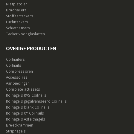
Nietpistolen
Bradnailers
Stoffeertackers
Luchttackers
Schiethamers
Tacker voor glaslatten
OVERIGE PRODUCTEN
Coilnailers
Coilnails
Compressoren
Accessoires
Aanbiedingen
Complete actiesets
Rolnagels RVS Coilnails
Rolnagels gegalvaniseerd Coilnails
Rolnagels blank Coilnails
Rolnagels 0° Coilnails
Rolnagels Asfaltnagels
Breedkrammen
Stripnagels