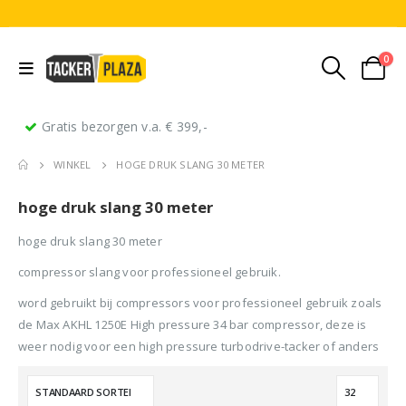
0
Gratis bezorgen v.a. € 399,-
WINKEL
HOGE DRUK SLANG 30 METER
hoge druk slang 30 meter
hoge druk slang 30 meter
compressor slang voor professioneel gebruik.
word gebruikt bij compressors voor professioneel gebruik zoals
Stripnagels rondkop 4.2x160mm blank 21° 1250 stuks
Senco PAL70 Coilnailer 45-65mm Dual
de Max AKHL 1250E High pressure 34 bar compressor, deze is
weer nodig voor een high pressure turbodrive-tacker of anders
0
out of 5
0
out of 5
0
ou
€
116,75
€
11
€
680,00
Oorspronkelijke
Huidige
€
599,50
(
incl.
(
€
141,27
€
141
prijs
prijs
BTW)
BTW)
(
incl.
€
725,40
was:
is: