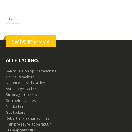
Contactinformatie
ALLE TACKERS
Senco Fusion Spijkermachine
Coilnails tackers
Nieten en brads tackers
Asfaltnagel tackers
Stripnagel tackers
Schroefmachines
Niettackers
Gastackers
Rebartier vlechtmachines
High pressure apparatuur
Kramapparatuur