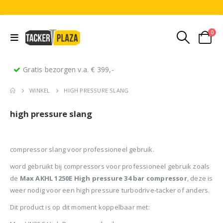
0
Gratis bezorgen v.a. € 399,-
WINKEL
HIGH PRESSURE SLANG
high pressure slang
compressor slang voor professioneel gebruik.
word gebruikt bij compressors voor professioneel gebruik zoals
Stripnagels rondkop 4.2x160mm blank 21° 1250 stuks
Senco PAL70 Coilnailer 45-65mm Dual
de
Max AKHL 1250E High pressure 34 bar compressor
, deze is
weer nodig voor een high pressure turbodrive-tacker of anders.
0
out of 5
0
out of 5
0
ou
€
116,75
€
11
€
680,00
Oorspronkelijke
Huidige
€
599,50
(
incl.
(
€
141,27
€
141
Dit product is op dit moment koppelbaar met:
prijs
prijs
BTW)
BTW)
(
incl.
€
725,40
was:
is: