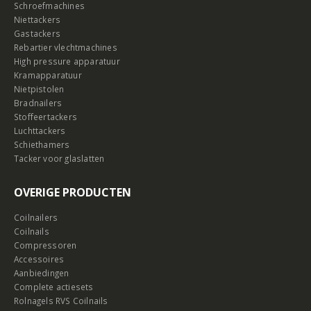
Schroefmachines
Niettackers
Gastackers
Rebartier vlechtmachines
High pressure apparatuur
Kramapparatuur
Nietpistolen
Bradnailers
Stoffeertackers
Luchttackers
Schiethamers
Tacker voor glaslatten
OVERIGE PRODUCTEN
Coilnailers
Coilnails
Compressoren
Accessoires
Aanbiedingen
Complete actiesets
Rolnagels RVS Coilnails