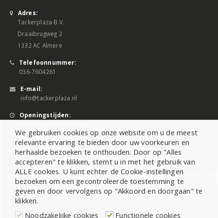
Adres:
Tackerplaza B.V.
Draaibrugweg 2
1332 AC Almere
Telefoonnummer:
036-7604261
E-mail:
info@tackerplaza.nl
Openingstijden:
Ma - Vrij 08:00 - 17:00 uur
We gebruiken cookies op onze website om u de meest
relevante ervaring te bieden door uw voorkeuren en
herhaalde bezoeken te onthouden. Door op "Alles
accepteren" te klikken, stemt u in met het gebruik van
ALLE cookies. U kunt echter de Cookie-instellingen
©2026 All Rights Reserved |
Sitemap
|
Cookiebeleid
|
Privacy Statement
|
Cook
bezoeken om een gecontroleerde toestemming te
geven en door vervolgens op "Akkoord en doorgaan" te
klikken.
Noodzakelijke cookies
Functionele cookies