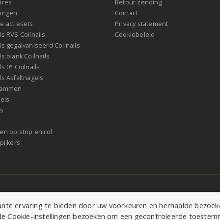
ires
Retour zending
ingen
Contact
e actiesets
Privacy statement
s RVS Coilnails
Cookiebeleid
s gegalvaniseerd Coilnails
s blank Coilnails
s 0° Coilnails
s Asfaltnagels
rammen
gels
ls
n op strip en rol
pijkers
te ervaring te bieden door uw voorkeuren en herhaalde bezoeken
r de Cookie-instellingen bezoeken om een gecontroleerde toeste