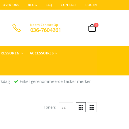
OVER ONS
BLOG
FAQ
CONTACT
LOG IN
Neem Contact Op
0
036-7604261
RESSOREN
ACCESSOIRES
rkdag
Enkel gerenommeerde tacker merken
Tonen: