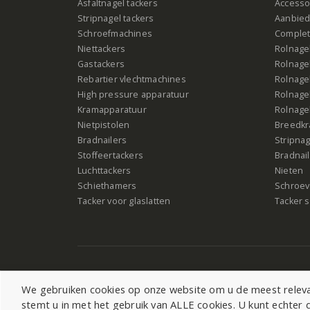
Asfaltnagel tackers
Accesso
Stripnagel tackers
Aanbied
Schroefmachines
Complet
Niettackers
Rolnagel
Gastackers
Rolnagel
Rebartier vlechtmachines
Rolnagel
High pressure apparatuur
Rolnagel
Kramapparatuur
Rolnagel
Nietpistolen
Breedk
Bradnailers
Stripna
Stoffeertackers
Bradnai
Luchttackers
Nieten
Schiethamers
Schroeve
Tacker voor glaslatten
Tacker s
We gebruiken cookies op onze website om u de meest relevan
stemt u in met het gebruik van ALLE cookies. U kunt echte