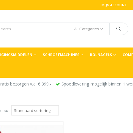
MIJN ACCOUNT
All Categories
TIGINGSMIDDELEN
SCHROEFMACHINES
ROLNAGELS
COMP
ratis bezorgen v.a. € 399,-
Spoedlevering mogelijk binnen 1 we
n op: