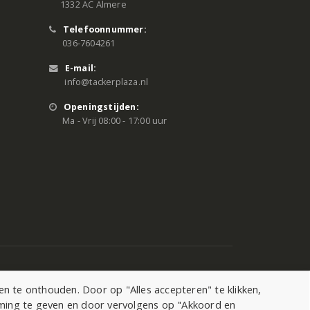
1332 AC Almere
Telefoonnummer:
036-7604261
E-mail:
info@tackerplaza.nl
Openingstijden:
Ma - Vrij 08:00 - 17:00 uur
 te onthouden. Door op "Alles accepteren" te klikken,
mming te geven en door vervolgens op "Akkoord en