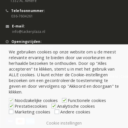
1332 AC Almere
Telefoonnummer:
036-7604261
E-mail:
info@tackerplaza.nl
Openingstijden:
Ma - Vrij 08:00 - 17:00 uur
We gebruiken cookies op onze website om u de meest
relevante ervaring te bieden door uw voorkeuren en
herhaalde bezoeken te onthouden. Door op "Alles
accepteren" te klikken, stemt u in met het gebruik van
ALLE cookies. U kunt echter de Cookie-instellingen
©2026 All Rights Reserved |
Sitemap
|
Cookiebeleid
|
Privacy Statement
|
Cook
bezoeken om een gecontroleerde toestemming te
geven en door vervolgens op "Akkoord en doorgaan" te
klikken.
Noodzakelijke cookies
Functionele cookies
Prestatiecookies
Analytische cookies
Marketing cookies
Andere cookies
Cookie instellingen