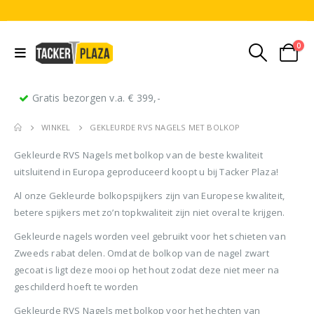
0
Gratis bezorgen v.a. € 399,-
WINKEL
GEKLEURDE RVS NAGELS MET BOLKOP
Gekleurde RVS Nagels met bolkop van de beste kwaliteit
uitsluitend in Europa geproduceerd koopt u bij Tacker Plaza!
Al onze Gekleurde bolkopspijkers zijn van Europese kwaliteit,
betere spijkers met zo’n topkwaliteit zijn niet overal te krijgen.
Stripnagels rondkop 4.2x160mm blank 21° 1250 stuks
Senco PAL70 Coilnailer 45-65mm Dual
Gekleurde nagels worden veel gebruikt voor het schieten van
Zweeds rabat delen. Omdat de bolkop van de nagel zwart
0
out of 5
0
out of 5
0
ou
€
116,75
€
11
gecoat is ligt deze mooi op het hout zodat deze niet meer na
€
680,00
Oorspronkelijke
Huidige
€
599,50
geschilderd hoeft te worden
(
incl.
(
€
141,27
€
141
prijs
prijs
BTW)
BTW)
(
incl.
€
725,40
Gekleurde RVS Nagels met bolkop voor het hechten van
was:
is: