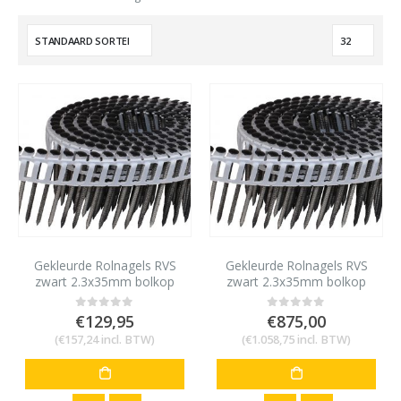
Gekleurde Rolnagels RVS
Gekleurde Rolnagels RVS
zwart 2.3x35mm bolkop
zwart 2.3x35mm bolkop
1200 stuks
8400 stuks
€
129,95
€
875,00
0
out of 5
0
out of 5
(
€
157,24
incl. BTW)
(
€
1.058,75
incl. BTW)