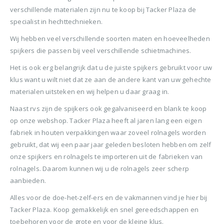
BTW)
€680,00.
€599,50.
verschillende materialen zijn nu te koop bij Tacker Plaza de
Stinger Caps 22mm Nieten met Caps voor de CS150B 2000 stuks
specialist in hechttechnieken.
Senco PAL57F Coilnailer 25-57mm
0
out of 5
0
ou
€
88,35
€
88
Wij hebben veel verschillende soorten maten en hoeveelheden
0
out of 5
€
680,00
spijkers die passen bij veel verschillende schietmachines.
(
incl.
(
€
106,90
€
106
Oorspronkelijke
Huidige
€
565,00
BTW)
BTW)
prijs
prijs
Het is ook erg belangrijk dat u de juiste spijkers gebruikt voor uw
(
incl.
€
683,65
was:
is:
klus want u wilt niet dat ze aan de andere kant van uw gehechte
Rolnagels RVS 2.5x65mm (1200st) plastic gebonden
BTW)
€680,00.
€565,00.
materialen uitsteken en wij helpen u daar graag in.
Senco Coilpro90 Coilnailer 45-90mm
0
out of 5
0
ou
€
79,95
€
79
Naast rvs zijn de spijkers ook gegalvaniseerd en blank te koop
(
incl.
(
€
96,74
€
96,
op onze webshop. Tacker Plaza heeft al jaren lang een eigen
0
out of 5
€
1.150,00
BTW)
BTW)
fabriek in houten verpakkingen waar zoveel rolnagels worden
Oorspronkelijke
Huidige
€
990,00
gebruikt, dat wij een paar jaar geleden besloten hebben om zelf
prijs
prijs
(
incl.
€
1.197,90
was:
is:
onze spijkers en rolnagels te importeren uit de fabrieken van
BTW)
€1.150,00.
€990,00.
rolnagels. Daarom kunnen wij u de rolnagels zeer scherp
aanbieden.
Alles voor de doe-het-zelf-ers en de vakmannen vind je hier bij
Tacker Plaza. Koop gemakkelijk en snel gereedschappen en
toebehoren voor de grote en voor de kleine klus.