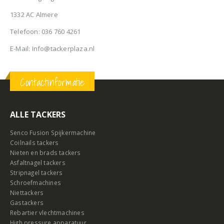
1332 AC Almere
Telefoon: 036 760 4261
E-Mail: Info@tackerplaza.nl
Contactinformatie
ALLE TACKERS
Senco Fusion Spijkermachine
Coilnails tackers
Nieten en brads tackers
Asfaltnagel tackers
Stripnagel tackers
Schroefmachines
Niettackers
Gastackers
Rebartier vlechtmachines
High pressure apparatuur