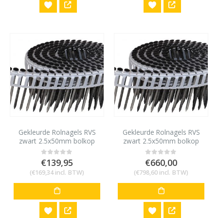
Gekleurde Rolnagels RVS
Gekleurde Rolnagels RVS
zwart 2.5x50mm bolkop
zwart 2.5x50mm bolkop
1200 stuks
6000 stuks
€
139,95
€
660,00
0
out of 5
0
out of 5
(
€
169,34
incl. BTW)
(
€
798,60
incl. BTW)