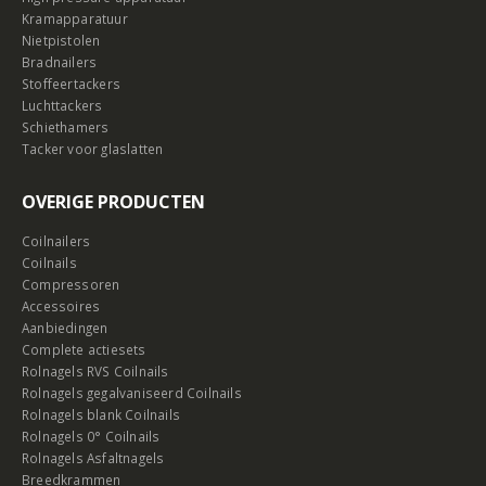
Kramapparatuur
Nietpistolen
Bradnailers
Stoffeertackers
Luchttackers
Schiethamers
Tacker voor glaslatten
OVERIGE PRODUCTEN
Coilnailers
Coilnails
Compressoren
Accessoires
Aanbiedingen
Complete actiesets
Rolnagels RVS Coilnails
Rolnagels gegalvaniseerd Coilnails
Rolnagels blank Coilnails
Rolnagels 0° Coilnails
Rolnagels Asfaltnagels
Breedkrammen