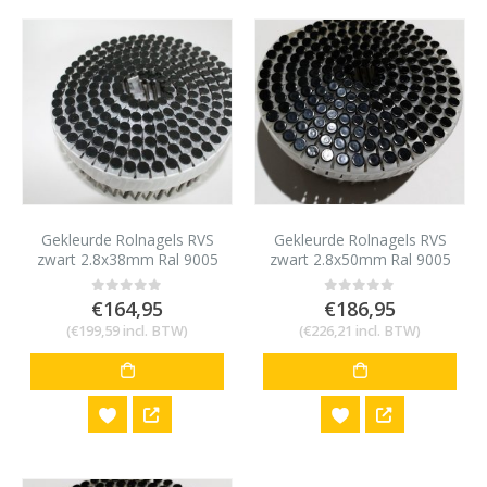
Gekleurde Rolnagels RVS
Gekleurde Rolnagels RVS
zwart 2.8x38mm Ral 9005
zwart 2.8x50mm Ral 9005
1200 stuks
1200 stuks
€
164,95
€
186,95
0
out of 5
0
out of 5
(
€
199,59
incl. BTW)
(
€
226,21
incl. BTW)