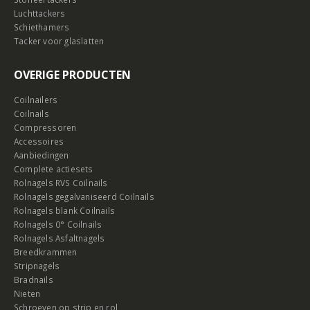
Luchttackers
Schiethamers
Tacker voor glaslatten
OVERIGE PRODUCTEN
Coilnailers
Coilnails
Compressoren
Accessoires
Aanbiedingen
Complete actiesets
Rolnagels RVS Coilnails
Rolnagels gegalvaniseerd Coilnails
Rolnagels blank Coilnails
Rolnagels 0° Coilnails
Rolnagels Asfaltnagels
Breedkrammen
Stripnagels
Bradnails
Nieten
Schroeven op strip en rol