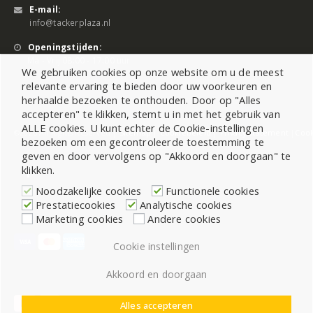
E-mail:
info@tackerplaza.nl
Openingstijden:
Ma - Vrij 08:00 - 17:00 uur
We gebruiken cookies op onze website om u de meest
relevante ervaring te bieden door uw voorkeuren en
herhaalde bezoeken te onthouden. Door op "Alles
accepteren" te klikken, stemt u in met het gebruik van
ALLE cookies. U kunt echter de Cookie-instellingen
©2026 All Rights Reserved |
Sitemap
|
Cookiebeleid
|
Privacy Statement
|
Cook
bezoeken om een gecontroleerde toestemming te
geven en door vervolgens op "Akkoord en doorgaan" te
klikken.
Noodzakelijke cookies
Functionele cookies
Prestatiecookies
Analytische cookies
Marketing cookies
Andere cookies
Cookie instellingen
Akkoord en doorgaan
Alles accepteren