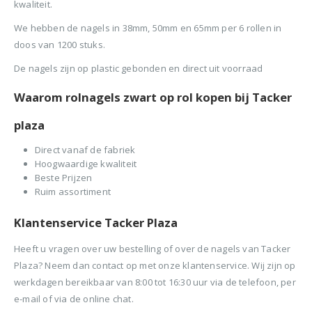
BTW)
kwaliteit.
€680,00.
€599,50.
Stinger Caps 22mm Nieten met Caps voor de CS150B 2000 stuks
We hebben de nagels in 38mm, 50mm en 65mm per 6 rollen in
Senco PAL57F Coilnailer 25-57mm
doos van 1200 stuks.
0
out of 5
0
ou
€
88,35
€
88
0
out of 5
€
680,00
De nagels zijn op plastic gebonden en direct uit voorraad
(
incl.
(
€
106,90
€
106
Oorspronkelijke
Huidige
€
565,00
BTW)
BTW)
prijs
prijs
Waarom rolnagels zwart op rol kopen bij Tacker
(
incl.
€
683,65
was:
is:
Rolnagels RVS 2.5x65mm (1200st) plastic gebonden
BTW)
€680,00.
€565,00.
plaza
Senco Coilpro90 Coilnailer 45-90mm
0
out of 5
0
ou
€
79,95
€
79
Direct vanaf de fabriek
Hoogwaardige kwaliteit
(
incl.
(
€
96,74
€
96,
0
out of 5
€
1.150,00
Beste Prijzen
BTW)
BTW)
Oorspronkelijke
Huidige
€
990,00
Ruim assortiment
prijs
prijs
(
incl.
€
1.197,90
was:
is:
Klantenservice Tacker Plaza
BTW)
€1.150,00.
€990,00.
Heeft u vragen over uw bestelling of over de nagels van Tacker
Plaza? Neem dan contact op met onze klantenservice. Wij zijn op
werkdagen bereikbaar van 8:00 tot 16:30 uur via de telefoon, per
e-mail of via de online chat.