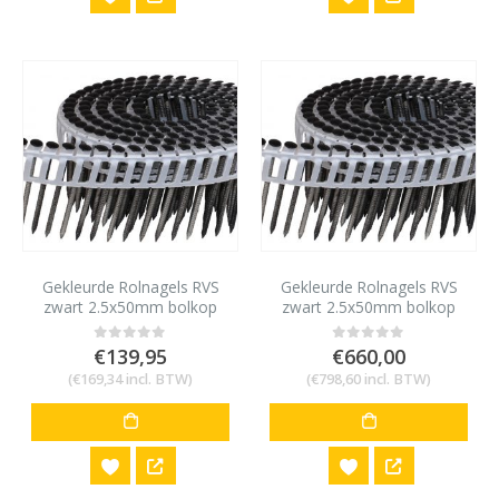
Gekleurde Rolnagels RVS
Gekleurde Rolnagels RVS
zwart 2.5x50mm bolkop
zwart 2.5x50mm bolkop
1200 stuks
6000 stuks
€
139,95
€
660,00
0
out of 5
0
out of 5
(
€
169,34
incl. BTW)
(
€
798,60
incl. BTW)