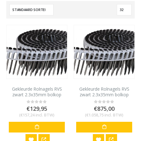
Gekleurde Rolnagels RVS
Gekleurde Rolnagels RVS
zwart 2.3x35mm bolkop
zwart 2.3x35mm bolkop
1200 stuks
8400 stuks
€
129,95
€
875,00
0
out of 5
0
out of 5
(
€
157,24
incl. BTW)
(
€
1.058,75
incl. BTW)