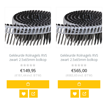
Gekleurde Rolnagels RVS
Gekleurde Rolnagels RVS
zwart 2.5x65mm bolkop
zwart 2.5x65mm bolkop
1200 stuks
4800 stuks
€
149,95
€
565,00
0
out of 5
0
out of 5
(
€
181,44
incl. BTW)
(
€
683,65
incl. BTW)