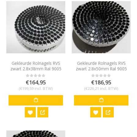
Gekleurde Rolnagels RVS
Gekleurde Rolnagels RVS
zwart 2.8x38mm Ral 9005
zwart 2.8x50mm Ral 9005
1200 stuks
1200 stuks
€
164,95
€
186,95
0
out of 5
0
out of 5
(
€
199,59
incl. BTW)
(
€
226,21
incl. BTW)