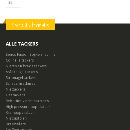
Contactinformatie
ALLE TACKERS
Senco Fusion Spijkermachine
Coilnails tackers
Nieten en brads tackers
Asfaltnagel tackers
Stripnagel tackers
Schroefmachines
Niettackers
Gastackers
Rebartier vlechtmachines
High pressure apparatuur
Kramapparatuur
Nietpistolen
Bradnailers
Stoffeertackers