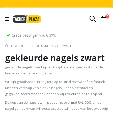
0
Gratis bezorgen v.a. € 399,-
WINKEL
GEKLEURDE NAGELS ZWART
gekleurde nagels zwart
gekleurde nagels zwart op rol koopt u bij de specialist voor de
bouw, aannemer en industrie.
Wij zijn groothandel in spijkers op rol dit direct vanaf de fabriek.
Stripnagels rondkop 4.2x160mm blank 21° 1250 stuks
Senco PAL70 Coilnailer 45-65mm Dual
Met een verkoop van blanke nagels, Roestvast staal en
gegalvaniseerd maar ook hebben wij gekleurde nagels op rol .
0
out of 5
0
out of 5
0
ou
€
116,75
€
11
€
680,00
Oorspronkelijke
Huidige
€
599,50
De kop van de nagels zijn poeder gecoat met RAL 9005 en de
(
incl.
(
€
141,27
€
141
prijs
prijs
nagel gemaakt van A4 roestvast staal zijn deze van hoogwaardig
BTW)
BTW)
(
incl.
€
725,40
was:
is: