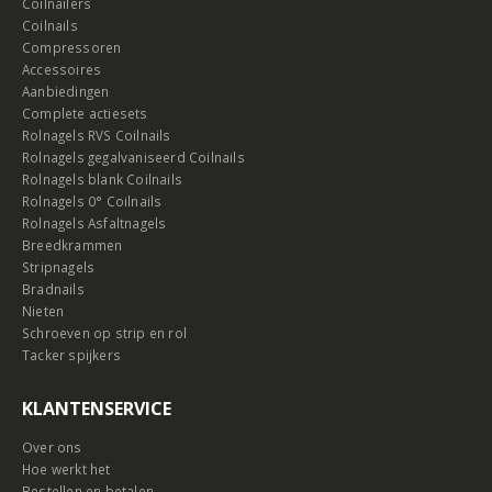
Coilnailers
Coilnails
Compressoren
Accessoires
Aanbiedingen
Complete actiesets
Rolnagels RVS Coilnails
Rolnagels gegalvaniseerd Coilnails
Rolnagels blank Coilnails
Rolnagels 0° Coilnails
Rolnagels Asfaltnagels
Breedkrammen
Stripnagels
Bradnails
Nieten
Schroeven op strip en rol
Tacker spijkers
KLANTENSERVICE
Over ons
Hoe werkt het
Bestellen en betalen