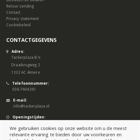
Retour zending
Contact
Privacy statement
Cookiebeleid
CONTACTGEGEVENS
Adres:
Tackerplaza B.V.
Draaibrugweg 2
1332 AC Almere
Telefoonnummer:
036-7604261
E-mail:
info@tackerplaza.nl
Openingstijden:
Ma - Vrij 08:00 - 17:00 uur
We gebruiken cookies op onze website om u de meest
relevante ervaring te bieden door uw voorkeuren en