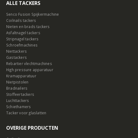
ALLE TACKERS
Senco Fusion Spijkermachine
Coilnails tackers
Nieten en brads tackers
Asfaltnagel tackers
Stripnagel tackers
Schroefmachines
Niettackers
Gastackers
Rebartier vlechtmachines
High pressure apparatuur
Kramapparatuur
Nietpistolen
Bradnailers
Stoffeertackers
Luchttackers
Schiethamers
Tacker voor glaslatten
OVERIGE PRODUCTEN