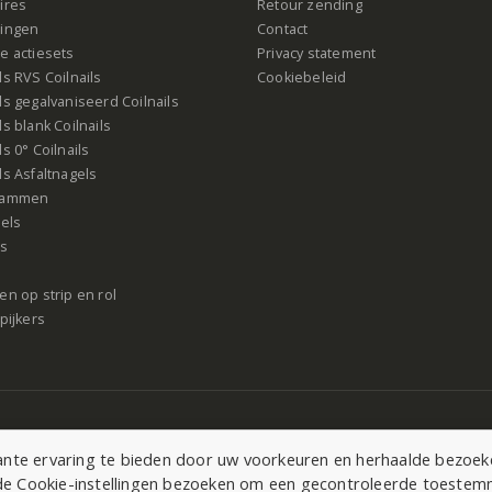
ires
Retour zending
ingen
Contact
e actiesets
Privacy statement
s RVS Coilnails
Cookiebeleid
s gegalvaniseerd Coilnails
s blank Coilnails
s 0° Coilnails
s Asfaltnagels
rammen
gels
ls
n op strip en rol
pijkers
acy Statement
|
Cookie instellingen
te ervaring te bieden door uw voorkeuren en herhaalde bezoeken
r de Cookie-instellingen bezoeken om een gecontroleerde toeste