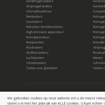
Asfaltnagel tackers
Accesso
Stripnagel tackers
Aanbied
Schroefmachines
Complet
Niettackers
Rolnagel
Gastackers
Rolnagel
Rebartier vlechtmachines
Rolnagel
High pressure apparatuur
Rolnagel
Kramapparatuur
Rolnagel
Nietpistolen
Breedk
Bradnailers
Stripna
Stoffeertackers
Bradnai
Luchttackers
Nieten
Schiethamers
Schroeve
Tacker voor glaslatten
Tacker s
©2026 All Rights Reserved |
Sitemap
|
Cookiebeleid
|
Priv
We gebruiken cookies op onze website om u de meest relevan
stemt u in met het gebruik van ALLE cookies. U kunt echte