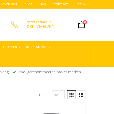
OVER ONS
BLOG
FAQ
CONTACT
LOG IN
Neem Contact Op
0
036-7604261
RESSOREN
ACCESSOIRES
rkdag
Enkel gerenommeerde tacker merken
Tonen: