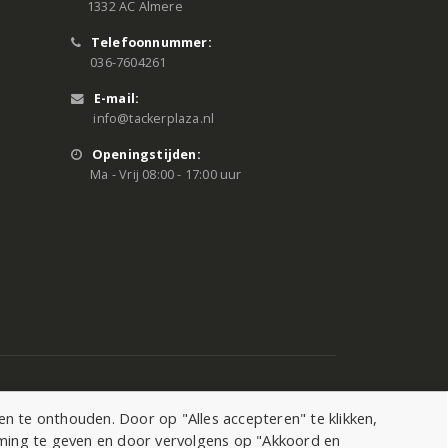
1332 AC Almere
Telefoonnummer:
036-7604261
E-mail:
info@tackerplaza.nl
Openingstijden:
Ma - Vrij 08:00 - 17:00 uur
 te onthouden. Door op "Alles accepteren" te klikken,
mming te geven en door vervolgens op "Akkoord en