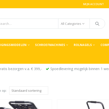
MIJN ACCOUNT
All Categories
TIGINGSMIDDELEN
SCHROEFMACHINES
ROLNAGELS
COMP
ratis bezorgen v.a. € 399,-
Spoedlevering mogelijk binnen 1 we
n op: