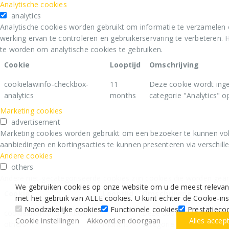
Cookie
Looptijd
Omschrijving
cookielawinfo-checkbox-
11
Deze cookie wordt inge
analytics
months
categorie "Analytics" op
Marketing cookies
advertisement
Marketing cookies worden gebruikt om een bezoeker te kunnen vol
aanbiedingen en kortingsacties te kunnen presenteren via verschill
Andere cookies
others
Andere niet-gecategoriseerde cookies zijn cookies die worden geana
Cookie
Looptijd
Omschrijving
cookielawinfo-checkbox-
11
Deze cookie wordt ingest
others
months
categorie "Overig" op te 
We gebruiken cookies op onze website om u de meest relevante
met het gebruik van ALLE cookies. U kunt echter de Cookie-i
Noodzakelijke cookies
Functionele cookies
Prestatieco
Cookie instellingen
Akkoord en doorgaan
Alles accep