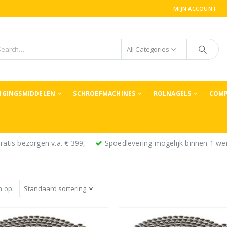
MIJN ACCOUNT
All Categories
TIGINGSMIDDELEN
SCHROEFMACHINES
ROLNAGELS
COMP
ratis bezorgen v.a. € 399,-
Spoedlevering mogelijk binnen 1 we
n op: