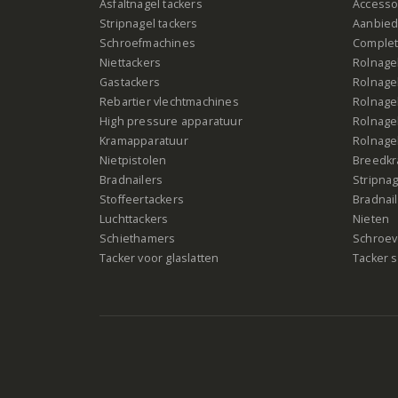
Asfaltnagel tackers
Accesso
Stripnagel tackers
Aanbied
Schroefmachines
Complet
Niettackers
Rolnagel
Gastackers
Rolnagel
Rebartier vlechtmachines
Rolnagel
High pressure apparatuur
Rolnagel
Kramapparatuur
Rolnagel
Nietpistolen
Breedk
Bradnailers
Stripna
Stoffeertackers
Bradnai
Luchttackers
Nieten
Schiethamers
Schroeve
Tacker voor glaslatten
Tacker s
©2026 All Rights Reserved |
Sitemap
|
Cookiebeleid
|
Priv