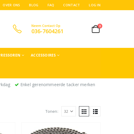
OVER ONS
BLOG
FAQ
CONTACT
LOG IN
Neem Contact Op
0
036-7604261
RESSOREN
ACCESSOIRES
rkdag
Enkel gerenommeerde tacker merken
Tonen: