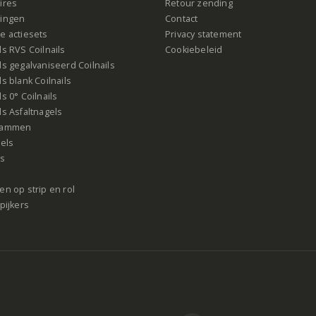
ires
Retour zending
ingen
Contact
e actiesets
Privacy statement
s RVS Coilnails
Cookiebeleid
s gegalvaniseerd Coilnails
s blank Coilnails
s 0° Coilnails
s Asfaltnagels
rammen
gels
ls
n op strip en rol
pijkers
acy Statement
|
Cookie instellingen