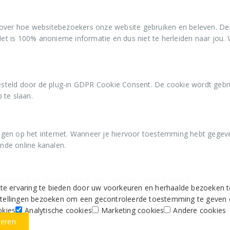
steld door de plug-in GDPR Cookie Consent. De cookie wordt gebr
 te slaan.
gen op het internet. Wanneer je hiervoor toestemming hebt gegev
ende online kanalen.
lyseerd en die nog niet in een categorie zijn ingedeeld
eld door de plug-in GDPR Cookie Consent. De cookie wordt gebrui
slaan.
 ervaring te bieden door uw voorkeuren en herhaalde bezoeken te 
nstellingen bezoeken om een gecontroleerde toestemming te geven 
okies
Analytische cookies
Marketing cookies
Andere cookies
teren