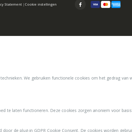
 technieken. We gebruiken functionele cookies om het gedrag van 
ed te laten functioneren. Deze cookies zorgen anoniem voor basisfu
d door de plug-in GDPR Cookie Consent. De cookies worden gebrui
door de GDPR Cookie Consent-plug-in en wordt gebruikt om op te s
t slaat geen persoonlijke gegevens op.