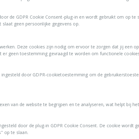
 werken. Deze cookies zijn nodig om ervoor te zorgen dat jij een o
ft er geen toestemming gevraagd te worden om functionele cookies
 ingesteld door GDPR-cookietoestemming om de gebruikerstoestemm
exen van de website te begrijpen en te analyseren, wat helpt bij he
ngesteld door de plug-in GDPR Cookie Consent. De cookie wordt g
" op te slaan.
over hoe websitebezoekers onze website gebruiken en beleven. Deze
. Het is 100% anonieme informatie en dus niet te herleiden naar j