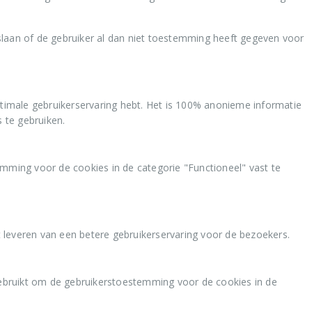
ptimale gebruikerservaring hebt. Het is 100% anonieme informatie
 te gebruiken.
ing voor de cookies in de categorie "Functioneel" vast te
t leveren van een betere gebruikerservaring voor de bezoekers.
ebruikt om de gebruikerstoestemming voor de cookies in de
 informatie stelt ons in staat om de website te optimaliseren, de
ou. Volgens de GDPR-wetgeving hoeft er geen toestemming gevraagd