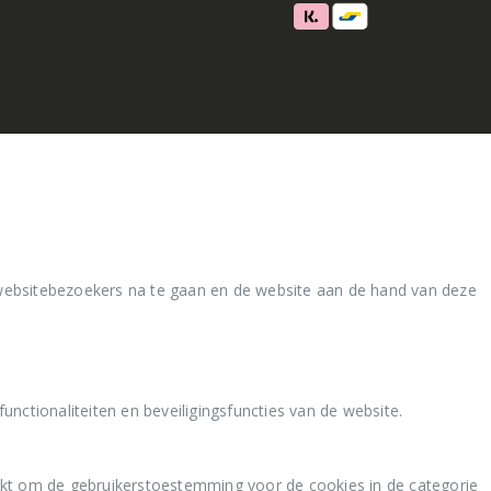
websitebezoekers na te gaan en de website aan de hand van deze
nctionaliteiten en beveiligingsfuncties van de website.
kt om de gebruikerstoestemming voor de cookies in de categorie
laan of de gebruiker al dan niet toestemming heeft gegeven voor