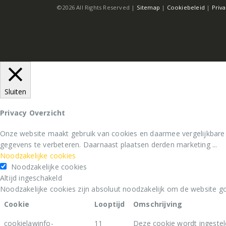
Sluiten
Privacy Overzicht
Onze website maakt gebruik van cookies en daarmee vergelijkbare
gegevens te verbeteren. Daarnaast plaatsen derden marketing
...
Noodzakelijke cookies
Noodzakelijke cookies
Altijd ingeschakeld
Noodzakelijke cookies zijn absoluut noodzakelijk om de website go
Cookie
Looptijd
Omschrijving
cookielawinfo-
11
Deze cookie wordt ingestel
checkbox-necessary
months
"Noodzakelijk" op te slaan.
11
De cookie wordt ingesteld 
viewed_cookie_policy
months
het gebruik van cookies. He
Functionele cookies