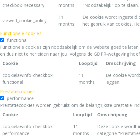
functional
Functionele cookies zijn noodzakelijk om de website goed te laten
en dus niet te herleiden naar jou. Volgens de GDPR-wetgeving hoe
Cookie
Looptijd
Omschrijving
cookielawinfo-checkbox-
11
De cookie wordt
functional
months
leggen.
Prestatiecookies
performance
Prestatiecookies worden gebruikt om de belangrijkste prestatie-ind
Cookie
Looptijd
Omschrijving
cookielawinfo-checkbox-
11
Deze cookie wordt i
performance
months
categorie "Prestaties
Analytische cookies
analytics
Analytische cookies worden gebruikt om informatie te verzamelen 
werking ervan te controleren en gebruikerservaring te verbeteren
te worden om analytische cookies te gebruiken.