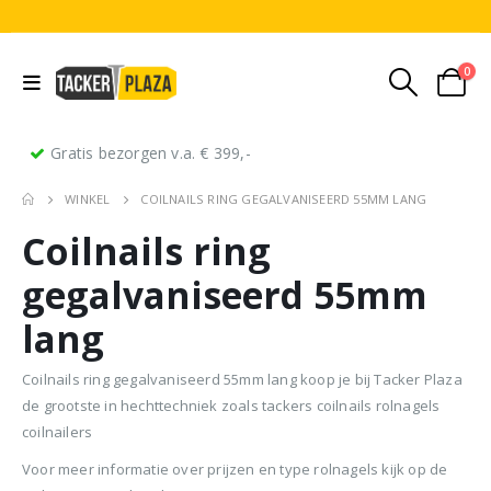
0
Gratis bezorgen v.a. € 399,-
WINKEL
COILNAILS RING GEGALVANISEERD 55MM LANG
Coilnails ring
gegalvaniseerd 55mm
lang
Stripnagels rondkop 4.2x160mm blank 21° 1250 stuks
Senco PAL70 Coilnailer 45-65mm Dual
Coilnails ring gegalvaniseerd 55mm lang koop je bij Tacker Plaza
de grootste in hechttechniek zoals tackers coilnails rolnagels
0
out of 5
0
out of 5
0
ou
€
116,75
€
11
€
680,00
coilnailers
Oorspronkelijke
Huidige
€
599,50
(
incl.
(
€
141,27
€
141
prijs
prijs
Voor meer informatie over prijzen en type rolnagels kijk op de
BTW)
BTW)
(
incl.
€
725,40
was:
is: