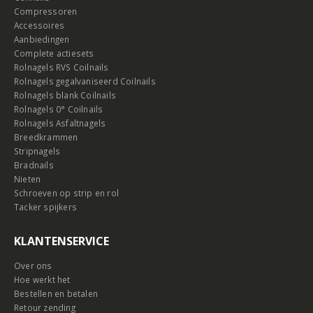
Compressoren
Accessoires
Aanbiedingen
Complete actiesets
Rolnagels RVS Coilnails
Rolnagels gegalvaniseerd Coilnails
Rolnagels blank Coilnails
Rolnagels 0° Coilnails
Rolnagels Asfaltnagels
Breedkrammen
Stripnagels
Bradnails
Nieten
Schroeven op strip en rol
Tacker spijkers
KLANTENSERVICE
Over ons
Hoe werkt het
Bestellen en betalen
Retour zending