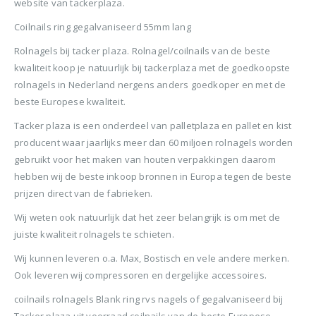
website van tackerplaza.
BTW)
€680,00.
€599,50.
Stinger Caps 22mm Nieten met Caps voor de CS150B 2000 stuks
Coilnails ring gegalvaniseerd 55mm lang
Senco PAL57F Coilnailer 25-57mm
Rolnagels bij tacker plaza. Rolnagel/coilnails van de beste
0
out of 5
0
ou
€
88,35
€
88
0
out of 5
kwaliteit koop je natuurlijk bij tackerplaza met de goedkoopste
€
680,00
(
incl.
(
€
106,90
€
106
Oorspronkelijke
Huidige
€
565,00
rolnagels in Nederland nergens anders goedkoper en met de
BTW)
BTW)
prijs
prijs
(
incl.
€
683,65
beste Europese kwaliteit.
was:
is:
Rolnagels RVS 2.5x65mm (1200st) plastic gebonden
BTW)
€680,00.
€565,00.
Tacker plaza is een onderdeel van palletplaza en pallet en kist
producent waar jaarlijks meer dan 60 miljoen rolnagels worden
Senco Coilpro90 Coilnailer 45-90mm
0
out of 5
0
ou
€
79,95
€
79
gebruikt voor het maken van houten verpakkingen daarom
(
incl.
(
€
96,74
€
96,
hebben wij de beste inkoop bronnen in Europa tegen de beste
0
out of 5
€
1.150,00
BTW)
BTW)
Oorspronkelijke
Huidige
€
990,00
prijzen direct van de fabrieken.
prijs
prijs
(
incl.
€
1.197,90
Wij weten ook natuurlijk dat het zeer belangrijk is om met de
was:
is:
BTW)
juiste kwaliteit rolnagels te schieten.
€1.150,00.
€990,00.
Wij kunnen leveren o.a. Max, Bostisch en vele andere merken.
Ook leveren wij compressoren en dergelijke accessoires.
coilnails rolnagels Blank ring rvs nagels of gegalvaniseerd bij