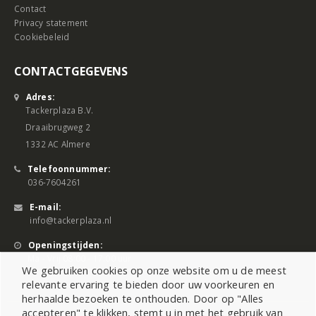
Contact
Privacy statement
Cookiebeleid
CONTACTGEGEVENS
Adres:
Tackerplaza B.V.
Draaibrugweg 2
1332 AC Almere
Telefoonnummer:
036-7604261
E-mail:
info@tackerplaza.nl
Openingstijden:
Ma - Vrij 08:00 - 17:00 uur
We gebruiken cookies op onze website om u de meest
relevante ervaring te bieden door uw voorkeuren en
herhaalde bezoeken te onthouden. Door op "Alles
accepteren" te klikken, stemt u in met het gebruik van