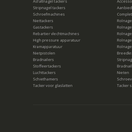
Asfaltnagel tackers
Accesso
Stripnagel tackers
Aanbied
Schroefmachines
Complet
Niettackers
Rolnagel
Gastackers
Rolnagel
Rebartier vlechtmachines
Rolnagel
High pressure apparatuur
Rolnagel
Kramapparatuur
Rolnagel
Nietpistolen
Breedk
Bradnailers
Stripna
Stoffeertackers
Bradnai
Luchttackers
Nieten
Schiethamers
Schroeve
Tacker voor glaslatten
Tacker s