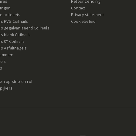
ires
Retour zending
ingen
Contact
e actiesets
Privacy statement
s RVS Coilnails
Cookiebeleid
s gegalvaniseerd Coilnails
s blank Coilnails
s 0° Coilnails
s Asfaltnagels
rammen
gels
ls
n op strip en rol
pijkers