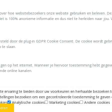
over hoe websitebezoekers onze website gebruiken en beleven. Deze
. Het is 100% anonieme informatie en dus niet te herleiden naar j
steld door de plug-in GDPR Cookie Consent. De cookie wordt gebr
 te slaan.
gen op het internet. Wanneer je hiervoor toestemming hebt gegev
ende online kanalen.
lyseerd en die nog niet in een categorie zijn ingedeeld
 ervaring te bieden door uw voorkeuren en herhaalde bezoeken te 
nstellingen bezoeken om een gecontroleerde toestemming te geven 
okies
Analytische cookies
Marketing cookies
Andere cookies
eld door de plug-in GDPR Cookie Consent. De cookie wordt gebrui
teren
slaan.