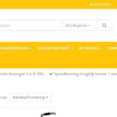
MIJN ACCOUNT
All Categories
TIGINGSMIDDELEN
SCHROEFMACHINES
ROLNAGELS
COMP
ratis bezorgen v.a. € 399,-
Spoedlevering mogelijk binnen 1 we
n op: