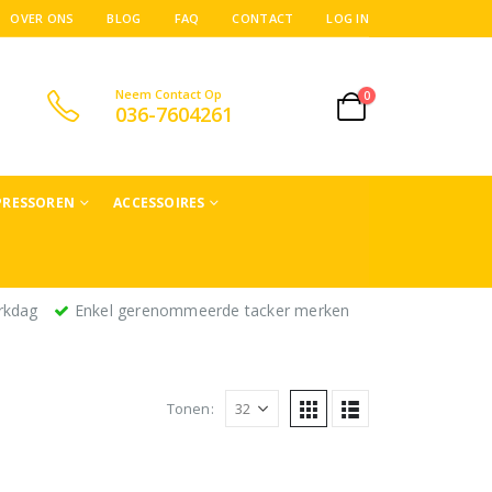
OVER ONS
BLOG
FAQ
CONTACT
LOG IN
Neem Contact Op
0
036-7604261
RESSOREN
ACCESSOIRES
rkdag
Enkel gerenommeerde tacker merken
Tonen: