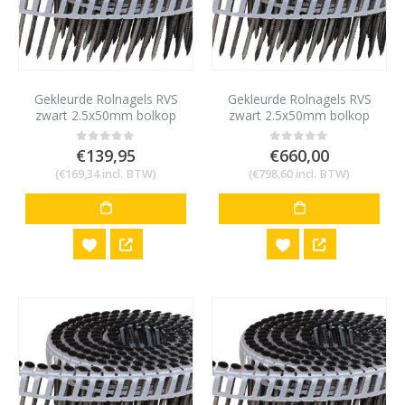
Gekleurde Rolnagels RVS
Gekleurde Rolnagels RVS
zwart 2.5x50mm bolkop
zwart 2.5x50mm bolkop
1200 stuks
6000 stuks
€
139,95
€
660,00
0
out of 5
0
out of 5
(
€
169,34
incl. BTW)
(
€
798,60
incl. BTW)