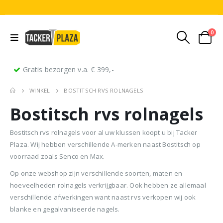
0
Gratis bezorgen v.a. € 399,-
WINKEL
BOSTITSCH RVS ROLNAGELS
Bostitsch rvs rolnagels
Bostitsch rvs rolnagels voor al uw klussen koopt u bij Tacker
Plaza. Wij hebben verschillende A-merken naast Bostitsch op
voorraad zoals Senco en Max.
Stripnagels rondkop 4.2x160mm blank 21° 1250 stuks
Senco PAL70 Coilnailer 45-65mm Dual
Op onze webshop zijn verschillende soorten, maten en
hoeveelheden rolnagels verkrijgbaar. Ook hebben ze allemaal
0
out of 5
0
out of 5
0
ou
€
116,75
€
11
€
680,00
verschillende afwerkingen want naast rvs verkopen wij ook
Oorspronkelijke
Huidige
€
599,50
(
incl.
(
€
141,27
€
141
blanke en gegalvaniseerde nagels.
prijs
prijs
BTW)
BTW)
(
incl.
€
725,40
was:
is: