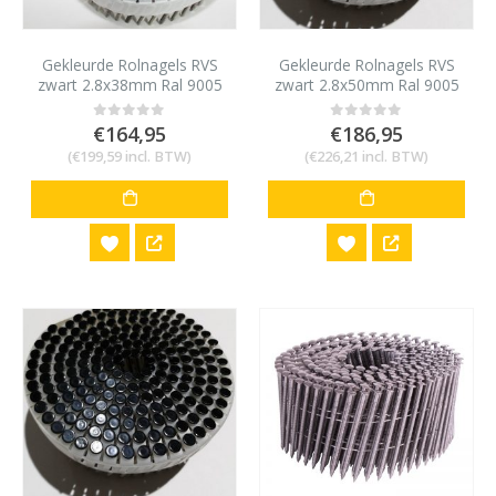
Gekleurde Rolnagels RVS
Gekleurde Rolnagels RVS
zwart 2.8x38mm Ral 9005
zwart 2.8x50mm Ral 9005
1200 stuks
1200 stuks
€
164,95
€
186,95
0
out of 5
0
out of 5
(
€
199,59
incl. BTW)
(
€
226,21
incl. BTW)