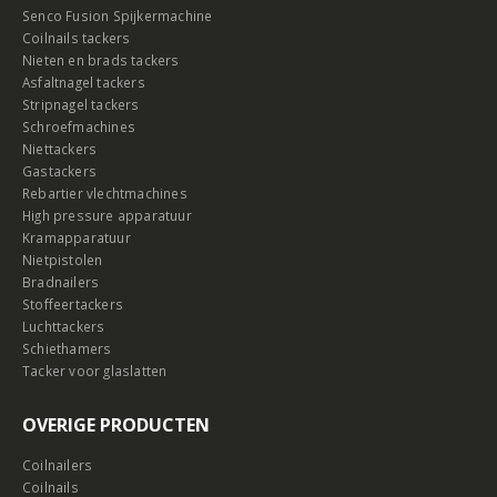
Senco Fusion Spijkermachine
Coilnails tackers
Nieten en brads tackers
Asfaltnagel tackers
Stripnagel tackers
Schroefmachines
Niettackers
Gastackers
Rebartier vlechtmachines
High pressure apparatuur
Kramapparatuur
Nietpistolen
Bradnailers
Stoffeertackers
Luchttackers
Schiethamers
Tacker voor glaslatten
OVERIGE PRODUCTEN
Coilnailers
Coilnails