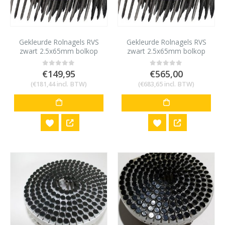
Gekleurde Rolnagels RVS
Gekleurde Rolnagels RVS
zwart 2.5x65mm bolkop
zwart 2.5x65mm bolkop
1200 stuks
4800 stuks
€
149,95
€
565,00
0
out of 5
0
out of 5
(
€
181,44
incl. BTW)
(
€
683,65
incl. BTW)