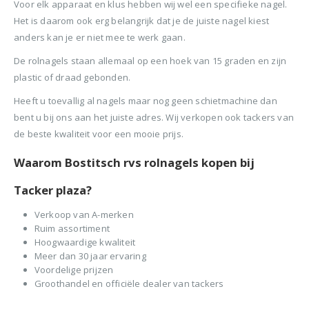
BTW)
Voor elk apparaat en klus hebben wij wel een specifieke nagel.
€680,00.
€599,50.
Stinger Caps 22mm Nieten met Caps voor de CS150B 2000 stuks
Het is daarom ook erg belangrijk dat je de juiste nagel kiest
Senco PAL57F Coilnailer 25-57mm
anders kan je er niet mee te werk gaan.
0
out of 5
0
ou
€
88,35
€
88
De rolnagels staan allemaal op een hoek van 15 graden en zijn
0
out of 5
€
680,00
(
incl.
(
€
106,90
€
106
plastic of draad gebonden.
Oorspronkelijke
Huidige
€
565,00
BTW)
BTW)
prijs
prijs
(
incl.
€
683,65
Heeft u toevallig al nagels maar nog geen schietmachine dan
was:
is:
Rolnagels RVS 2.5x65mm (1200st) plastic gebonden
BTW)
bent u bij ons aan het juiste adres. Wij verkopen ook tackers van
€680,00.
€565,00.
de beste kwaliteit voor een mooie prijs.
Senco Coilpro90 Coilnailer 45-90mm
0
out of 5
0
ou
€
79,95
€
79
Waarom Bostitsch rvs rolnagels kopen bij
(
incl.
(
€
96,74
€
96,
0
out of 5
€
1.150,00
BTW)
BTW)
Oorspronkelijke
Huidige
Tacker plaza?
€
990,00
prijs
prijs
(
incl.
€
1.197,90
Verkoop van A-merken
was:
is:
BTW)
Ruim assortiment
€1.150,00.
€990,00.
Hoogwaardige kwaliteit
Meer dan 30 jaar ervaring
Voordelige prijzen
Groothandel en officiële dealer van tackers