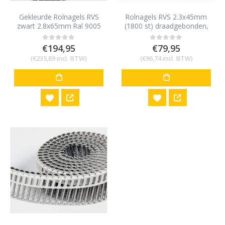
Gekleurde Rolnagels RVS
Rolnagels RVS 2.3x45mm
zwart 2.8x65mm Ral 9005
(1800 st) draadgebonden,
1200 stuks
bolkop, vlakke rol.
€
194,95
€
79,95
0
out of 5
0
out of 5
(
€
235,89
incl. BTW)
(
€
96,74
incl. BTW)