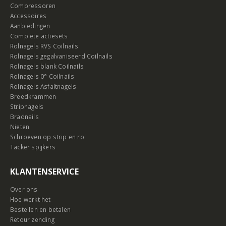
Compressoren
Accessoires
Aanbiedingen
Complete actiesets
Rolnagels RVS Coilnails
Rolnagels gegalvaniseerd Coilnails
Rolnagels blank Coilnails
Rolnagels 0° Coilnails
Rolnagels Asfaltnagels
Breedkrammen
Stripnagels
Bradnails
Nieten
Schroeven op strip en rol
Tacker spijkers
KLANTENSERVICE
Over ons
Hoe werkt het
Bestellen en betalen
Retour zending