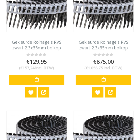
Gekleurde Rolnagels RVS
Gekleurde Rolnagels RVS
zwart 2.3x35mm bolkop
zwart 2.3x35mm bolkop
1200 stuks
8400 stuks
€
129,95
€
875,00
0
out of 5
0
out of 5
(
€
157,24
incl. BTW)
(
€
1.058,75
incl. BTW)