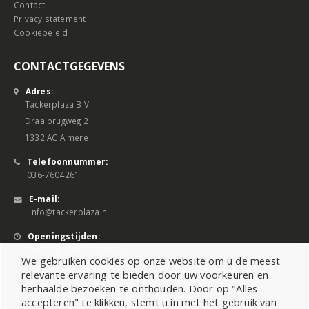
Contact
Privacy statement
Cookiebeleid
CONTACTGEGEVENS
Adres:
Tackerplaza B.V.
Draaibrugweg 2
1332 AC Almere
Telefoonnummer:
036-7604261
E-mail:
info@tackerplaza.nl
Openingstijden:
Ma - Vrij 08:00 - 17:00 uur
We gebruiken cookies op onze website om u de meest
relevante ervaring te bieden door uw voorkeuren en
herhaalde bezoeken te onthouden. Door op "Alles
accepteren" te klikken, stemt u in met het gebruik van