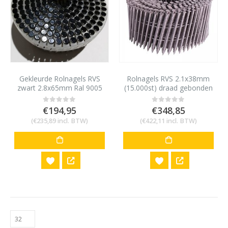
Gekleurde Rolnagels RVS
Rolnagels RVS 2.1x38mm
zwart 2.8x65mm Ral 9005
(15.000st) draad gebonden
1200 stuks
bolkop vlakke rol
€
194,95
€
348,85
0
out of 5
0
out of 5
(
€
235,89
incl. BTW)
(
€
422,11
incl. BTW)