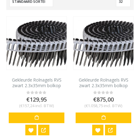
Gekleurde Rolnagels RVS
Gekleurde Rolnagels RVS
zwart 2.3x35mm bolkop
zwart 2.3x35mm bolkop
1200 stuks
8400 stuks
€
129,95
€
875,00
0
out of 5
0
out of 5
(
€
157,24
incl. BTW)
(
€
1.058,75
incl. BTW)