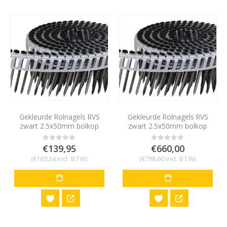
Gekleurde Rolnagels RVS
Gekleurde Rolnagels RVS
zwart 2.5x50mm bolkop
zwart 2.5x50mm bolkop
1200 stuks
6000 stuks
€
139,95
€
660,00
0
out of 5
0
out of 5
(
€
169,34
incl. BTW)
(
€
798,60
incl. BTW)