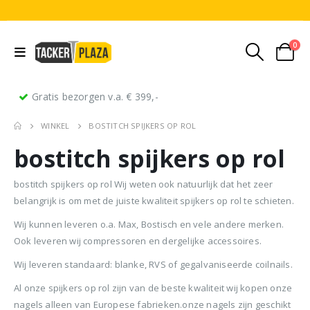
0
Gratis bezorgen v.a. € 399,-
WINKEL
BOSTITCH SPIJKERS OP ROL
bostitch spijkers op rol
bostitch spijkers op rol Wij weten ook natuurlijk dat het zeer
belangrijk is om met de juiste kwaliteit spijkers op rol te schieten.
Wij kunnen leveren o.a. Max, Bostisch en vele andere merken.
Stripnagels rondkop 4.2x160mm blank 21° 1250 stuks
Senco PAL70 Coilnailer 45-65mm Dual
Ook leveren wij compressoren en dergelijke accessoires.
Wij leveren standaard: blanke, RVS of gegalvaniseerde coilnails.
0
out of 5
0
out of 5
0
ou
€
116,75
€
11
€
680,00
Oorspronkelijke
Huidige
€
599,50
(
incl.
(
€
141,27
€
141
Al onze spijkers op rol zijn van de beste kwaliteit wij kopen onze
prijs
prijs
BTW)
BTW)
(
incl.
€
725,40
nagels alleen van Europese fabrieken.onze nagels zijn geschikt
was:
is: