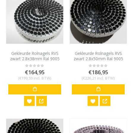
Gekleurde Rolnagels RVS
Gekleurde Rolnagels RVS
zwart 2.8x38mm Ral 9005
zwart 2.8x50mm Ral 9005
1200 stuks
1200 stuks
€
164,95
€
186,95
0
out of 5
0
out of 5
(
€
199,59
incl. BTW)
(
€
226,21
incl. BTW)