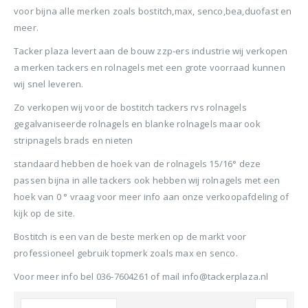
BTW)
voor bijna alle merken zoals bostitch,max, senco,bea,duofast en
€680,00.
€599,50.
Stinger Caps 22mm Nieten met Caps voor de CS150B 2000 stuks
meer.
Senco PAL57F Coilnailer 25-57mm
0
out of 5
0
ou
€
88,35
€
88
Tacker plaza levert aan de bouw zzp-ers industrie wij verkopen
0
out of 5
€
680,00
a merken tackers en rolnagels met een grote voorraad kunnen
(
incl.
(
€
106,90
€
106
Oorspronkelijke
Huidige
€
565,00
BTW)
BTW)
wij snel leveren.
prijs
prijs
(
incl.
€
683,65
was:
is:
Zo verkopen wij voor de bostitch tackers rvs rolnagels
Rolnagels RVS 2.5x65mm (1200st) plastic gebonden
BTW)
€680,00.
€565,00.
gegalvaniseerde rolnagels en blanke rolnagels maar ook
stripnagels brads en nieten
Senco Coilpro90 Coilnailer 45-90mm
0
out of 5
0
ou
€
79,95
€
79
standaard hebben de hoek van de rolnagels 15/16° deze
(
incl.
(
€
96,74
€
96,
0
out of 5
€
1.150,00
BTW)
BTW)
passen bijna in alle tackers ook hebben wij rolnagels met een
Oorspronkelijke
Huidige
€
990,00
hoek van 0 ° vraag voor meer info aan onze verkoopafdeling of
prijs
prijs
(
incl.
€
1.197,90
kijk op de site.
was:
is:
BTW)
€1.150,00.
€990,00.
Bostitch is een van de beste merken op de markt voor
professioneel gebruik topmerk zoals max en senco.
Voor meer info bel 036-7604261 of mail info@tackerplaza.nl