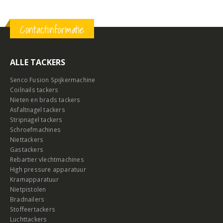
Contactinformatie
ALLE TACKERS
Senco Fusion Spijkermachine
Coilnails tackers
Nieten en brads tackers
Asfaltnagel tackers
Stripnagel tackers
Schroefmachines
Niettackers
Gastackers
Rebartier vlechtmachines
High pressure apparatuur
Kramapparatuur
Nietpistolen
Bradnailers
Stoffeertackers
Luchttackers