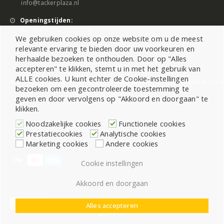
info@tackerplaza.nl
Openingstijden:
Ma - Vrij 08:00 - 17:00 uur
We gebruiken cookies op onze website om u de meest
relevante ervaring te bieden door uw voorkeuren en
herhaalde bezoeken te onthouden. Door op "Alles
accepteren" te klikken, stemt u in met het gebruik van
ALLE cookies. U kunt echter de Cookie-instellingen
©2026 All Rights Reserved |
Sitemap
|
Cookiebeleid
|
Privacy Statement
|
Cook
bezoeken om een gecontroleerde toestemming te
geven en door vervolgens op "Akkoord en doorgaan" te
klikken.
Noodzakelijke cookies
Functionele cookies
Prestatiecookies
Analytische cookies
Marketing cookies
Andere cookies
Cookie instellingen
Akkoord en doorgaan
Alles accepteren
FILTER