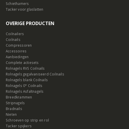
Schiethamers
Tacker voor glaslatten
OVERIGE PRODUCTEN
Coilnailers
Coilnails
Compressoren
Accessoires
Aanbiedingen
Complete actiesets
Rolnagels RVS Coilnails
Rolnagels gegalvaniseerd Coilnails
Rolnagels blank Coilnails
Rolnagels 0° Coilnails
Rolnagels Asfaltnagels
Breedkrammen
Stripnagels
Bradnails
Nieten
Schroeven op strip en rol
Tacker spijkers