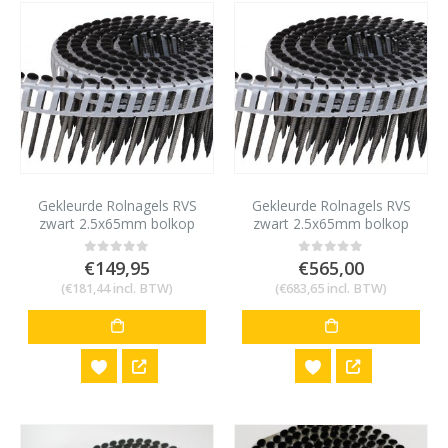
Gekleurde Rolnagels RVS
Gekleurde Rolnagels RVS
zwart 2.5x65mm bolkop
zwart 2.5x65mm bolkop
1200 stuks
4800 stuks
€
149,95
€
565,00
0
out of 5
0
out of 5
(
€
181,44
incl. BTW)
(
€
683,65
incl. BTW)