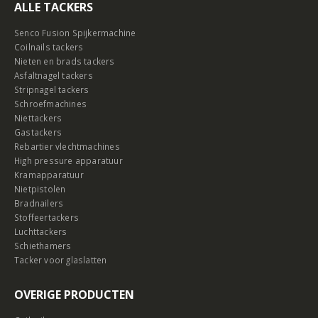
ALLE TACKERS
Senco Fusion Spijkermachine
Coilnails tackers
Nieten en brads tackers
Asfaltnagel tackers
Stripnagel tackers
Schroefmachines
Niettackers
Gastackers
Rebartier vlechtmachines
High pressure apparatuur
Kramapparatuur
Nietpistolen
Bradnailers
Stoffeertackers
Luchttackers
Schiethamers
Tacker voor glaslatten
OVERIGE PRODUCTEN