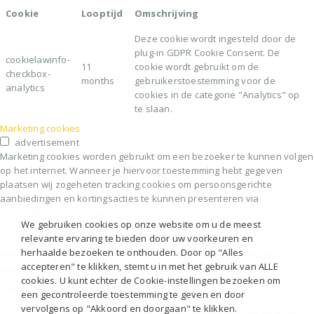
Cookie
Looptijd
Omschrijving
Deze cookie wordt ingesteld door de
plug-in GDPR Cookie Consent. De
cookielawinfo-
11
cookie wordt gebruikt om de
checkbox-
months
gebruikerstoestemming voor de
analytics
cookies in de categorie "Analytics" op
te slaan.
Marketing cookies
advertisement
Marketing cookies worden gebruikt om een bezoeker te kunnen volgen
op het internet. Wanneer je hiervoor toestemming hebt gegeven
plaatsen wij zogeheten tracking cookies om persoonsgerichte
aanbiedingen en kortingsacties te kunnen presenteren via
verschillende online kanalen.
We gebruiken cookies op onze website om u de meest
Andere cookies
relevante ervaring te bieden door uw voorkeuren en
others
herhaalde bezoeken te onthouden. Door op "Alles
Andere niet-gecategoriseerde cookies zijn cookies die worden
accepteren" te klikken, stemt u in met het gebruik van ALLE
geanalyseerd en die nog niet in een categorie zijn ingedeeld
cookies. U kunt echter de Cookie-instellingen bezoeken om
Cookie
Looptijd
Omschrijving
een gecontroleerde toestemming te geven en door
vervolgens op "Akkoord en doorgaan" te klikken.
Deze cookie wordt ingesteld door de