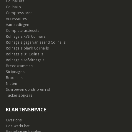
Coilnailers
Coilnails
Compressoren
Accessoires
Aanbiedingen
Complete actiesets
Rolnagels RVS Coilnails
Rolnagels gegalvaniseerd Coilnails
Rolnagels blank Coilnails
Rolnagels 0° Coilnails
Rolnagels Asfaltnagels
Breedkrammen
Stripnagels
Bradnails
Nieten
Schroeven op strip en rol
Tacker spijkers
KLANTENSERVICE
Over ons
Hoe werkt het
Bestellen en betalen