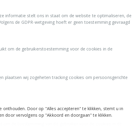
 informatie stelt ons in staat om de website te optimaliseren, de
ou. Volgens de GDPR-wetgeving hoeft er geen toestemming gevraagd
uikt om de gebruikerstoestemming voor de cookies in de
en plaatsen wij zogeheten tracking cookies om persoonsgerichte
onthouden. Door op "Alles accepteren" te klikken, stemt u in
en door vervolgens op "Akkoord en doorgaan" te klikken.
kt om de toestemming van de gebruiker voor de cookies in de