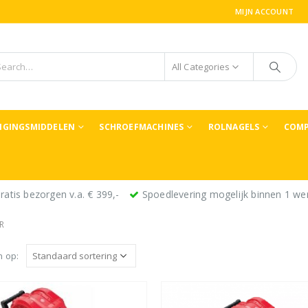
MIJN ACCOUNT
All Categories
TIGINGSMIDDELEN
SCHROEFMACHINES
ROLNAGELS
COMP
ratis bezorgen v.a. € 399,-
Spoedlevering mogelijk binnen 1 we
R
n op: