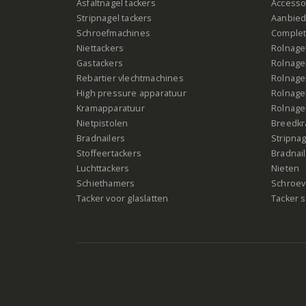
Asfaltnagel tackers
Accesso
Stripnagel tackers
Aanbied
Schroefmachines
Complet
Niettackers
Rolnagel
Gastackers
Rolnagel
Rebartier vlechtmachines
Rolnagel
High pressure apparatuur
Rolnagel
Kramapparatuur
Rolnagel
Nietpistolen
Breedk
Bradnailers
Stripna
Stoffeertackers
Bradnai
Luchttackers
Nieten
Schiethamers
Schroeve
Tacker voor glaslatten
Tacker s