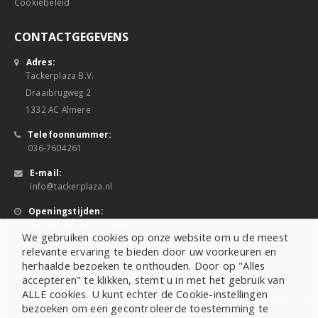
Cookiebeleid
CONTACTGEGEVENS
Adres:
Tackerplaza B.V.
Draaibrugweg 2
1332 AC Almere
Telefoonnummer:
036-7604261
E-mail:
info@tackerplaza.nl
Openingstijden:
Ma - Vrij 08:00 - 17:00 uur
We gebruiken cookies op onze website om u de meest
relevante ervaring te bieden door uw voorkeuren en
herhaalde bezoeken te onthouden. Door op "Alles
accepteren" te klikken, stemt u in met het gebruik van
ALLE cookies. U kunt echter de Cookie-instellingen
©2026 All Rights Reserved |
Sitemap
|
Cookiebeleid
|
Privacy Statement
|
Cook
bezoeken om een gecontroleerde toestemming te