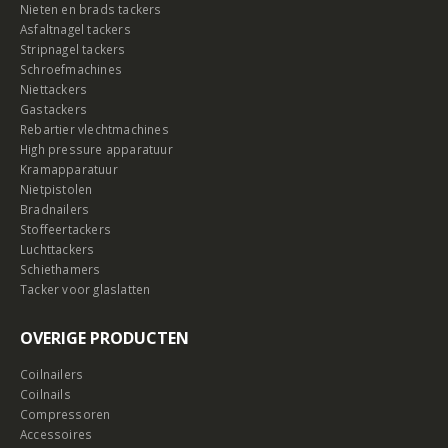
Nieten en brads tackers
Asfaltnagel tackers
Stripnagel tackers
Schroefmachines
Niettackers
Gastackers
Rebartier vlechtmachines
High pressure apparatuur
Kramapparatuur
Nietpistolen
Bradnailers
Stoffeertackers
Luchttackers
Schiethamers
Tacker voor glaslatten
OVERIGE PRODUCTEN
Coilnailers
Coilnails
Compressoren
Accessoires