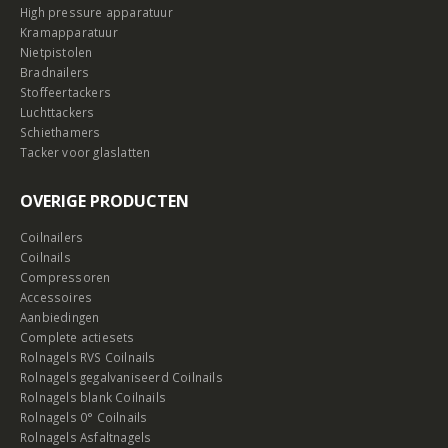
High pressure apparatuur
Kramapparatuur
Nietpistolen
Bradnailers
Stoffeertackers
Luchttackers
Schiethamers
Tacker voor glaslatten
OVERIGE PRODUCTEN
Coilnailers
Coilnails
Compressoren
Accessoires
Aanbiedingen
Complete actiesets
Rolnagels RVS Coilnails
Rolnagels gegalvaniseerd Coilnails
Rolnagels blank Coilnails
Rolnagels 0° Coilnails
Rolnagels Asfaltnagels