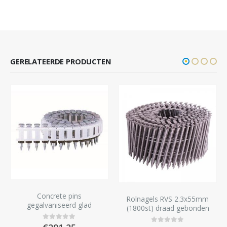
GERELATEERDE PRODUCTEN
Concrete pins
Rolnagels RVS 2.3x55mm
gegalvaniseerd glad
(1800st) draad gebonden
25×2,5mm (2000st)
bolkop vlakke rol
0
out of 5