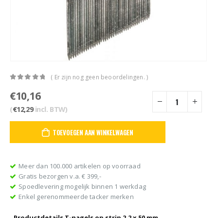
( Er zijn nog geen beoordelingen. )
0
out of 5
€
10,16
(
€
12,29
incl. BTW)
TOEVOEGEN AAN WINKELWAGEN
Meer dan 100.000 artikelen op voorraad
Gratis bezorgen v.a. € 399,-
Spoedlevering mogelijk binnen 1 werkdag
Enkel gerenommeerde tacker merken
Productdetails T-nagels op strip 2,2 x 50 mm