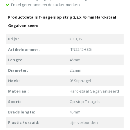
Enkel gerenommeerde tacker merken
Productdetails T-nagels op strip 2,2 x 45 mm Hard-staal
Gegalvaniseerd
Prijs :
€.13,35
Artikelnummer:
TN2245HSG
Lengte:
45mm
Diameter:
2,2mm
Hoek:
0º Stipnagel
Materiaal:
Hard-staal Gegalvaniseerd
Soort:
Op strip T-nagels
Brads lengte:
45mm
Plastic / draaid:
Lijm verbonden