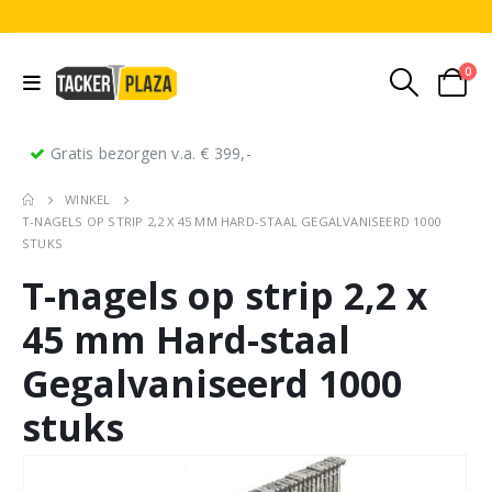
0
Gratis bezorgen v.a. € 399,-
WINKEL
T-NAGELS OP STRIP 2,2 X 45 MM HARD-STAAL GEGALVANISEERD 1000
STUKS
T-nagels op strip 2,2 x
45 mm Hard-staal
Gegalvaniseerd 1000
stuks