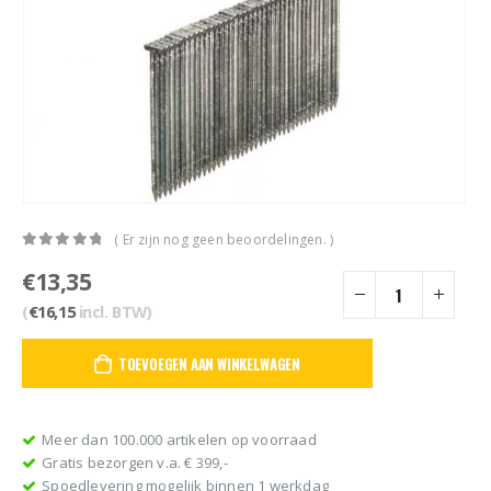
( Er zijn nog geen beoordelingen. )
0
out of 5
€
13,35
(
€
16,15
incl. BTW)
TOEVOEGEN AAN WINKELWAGEN
Meer dan 100.000 artikelen op voorraad
Gratis bezorgen v.a. € 399,-
Spoedlevering mogelijk binnen 1 werkdag