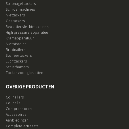
Stripnagel tackers
Schroefmachines
Niettackers
Gastackers
Rebartier vlechtmachines
High pressure apparatuur
Kramapparatuur
Nietpistolen
Bradnailers
Stoffeertackers
Luchttackers
Schiethamers
Tacker voor glaslatten
OVERIGE PRODUCTEN
Coilnailers
Coilnails
Compressoren
Accessoires
Aanbiedingen
Complete actiesets