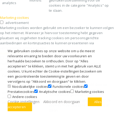
months
gebruikerstoestemming voor de
analytics
cookies in de categorie "Analytics" op
te slaan.
Marketing cookies
advertisement
Marketing cookies worden gebruikt om een bezoeker te kunnen volgen
op het internet. Wanneer je hiervoor toestemming hebt gegeven
plaatsen wij zogeheten tracking cookies om persoonsgerichte
aanbiedingen en kortingsacties te kunnen presenteren via
verschillende online kanalen.
We gebruiken cookies op onze website om u de meest
Andere cookies
relevante ervaring te bieden door uw voorkeuren en
others
herhaalde bezoeken te onthouden. Door op "Alles
Andere niet-gecategoriseerde cookies zijn cookies die worden
accepteren" te klikken, stemt u in met het gebruik van ALLE
geanalyseerd en die nog niet in een categorie zijn ingedeeld
cookies. U kunt echter de Cookie-instellingen bezoeken om
Cookie
Looptijd
Omschrijving
een gecontroleerde toestemming te geven en door
vervolgens op "Akkoord en doorgaan" te klikken.
Deze cookie wordt ingesteld door de
Noodzakelijke cookies
Functionele cookies
plug-in GDPR Cookie Consent. De
Prestatiecookies
Analytische cookies
Marketing cookies
cookielawinfo-
11
cookie wordt gebruikt om de
Andere cookies
checkbox-
months
toestemming van de gebruiker voor de
Cookie instellingen
Akkoord en doorgaan
Alles
others
cookies in de categorie "Overig" op te
accepteren
slaan.