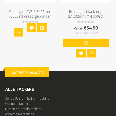
Rolnagels RVS 2.8x65mm
Rolnagels blank ring
(6000st) draad gebonden
2.1x32mm (14.000st)
bolkop vlakke rol
€
54.50
0
out of 5
0
out of 5
Vanaf
€
79.26
inc. BTW
Contactinformatie
ALLE TACKERS
Senco Fusion Spijkermachine
Coilnails tackers
Nieten en brads tackers
Asfaltnagel tackers