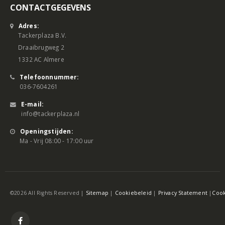
CONTACTGEGEVENS
Adres:
Tackerplaza B.V.
Draaibrugweg 2
1332 AC Almere
Telefoonnummer:
036-7604261
E-mail:
info@tackerplaza.nl
Openingstijden:
Ma - Vrij 08:00 - 17:00 uur
©2026 All Rights Reserved |
Sitemap
|
Cookiebeleid
|
Privacy Statement
|
Cook