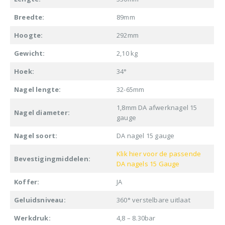
Breedte:
89mm
Hoogte:
292mm
Gewicht:
2,10 kg
Hoek:
34°
Nagel lengte:
32-65mm
1,8mm DA afwerknagel 15
Nagel diameter:
gauge
Nagel soort:
DA nagel 15 gauge
Klik hier voor de passende
Bevestigingmiddelen:
DA nagels 15 Gauge
Koffer:
JA
Geluidsniveau:
360° verstelbare uitlaat
Werkdruk:
4,8 – 8.30bar