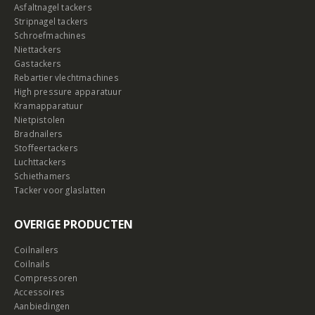
Asfaltnagel tackers
Stripnagel tackers
Schroefmachines
Niettackers
Gastackers
Rebartier vlechtmachines
High pressure apparatuur
Kramapparatuur
Nietpistolen
Bradnailers
Stoffeertackers
Luchttackers
Schiethamers
Tacker voor glaslatten
OVERIGE PRODUCTEN
Coilnailers
Coilnails
Compressoren
Accessoires
Aanbiedingen