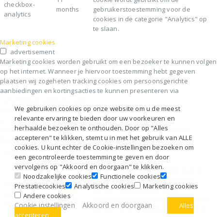
checkbox-
months
gebruikerstoestemming voor de
analytics
cookies in de categorie "Analytics" op
te slaan.
Marketing cookies
advertisement
Marketing cookies worden gebruikt om een bezoeker te kunnen volgen
op het internet. Wanneer je hiervoor toestemming hebt gegeven
plaatsen wij zogeheten tracking cookies om persoonsgerichte
aanbiedingen en kortingsacties te kunnen presenteren via
verschillende online kanalen.
We gebruiken cookies op onze website om u de meest
Andere cookies
relevante ervaring te bieden door uw voorkeuren en
others
herhaalde bezoeken te onthouden. Door op "Alles
Andere niet-gecategoriseerde cookies zijn cookies die worden
accepteren" te klikken, stemt u in met het gebruik van ALLE
geanalyseerd en die nog niet in een categorie zijn ingedeeld
cookies. U kunt echter de Cookie-instellingen bezoeken om
Cookie
Looptijd
Omschrijving
een gecontroleerde toestemming te geven en door
vervolgens op "Akkoord en doorgaan" te klikken.
Deze cookie wordt ingesteld door de
Noodzakelijke cookies
Functionele cookies
plug-in GDPR Cookie Consent. De
cookielawinfo-
Prestatiecookies
Analytische cookies
Marketing cookies
11
cookie wordt gebruikt om de
checkbox-
Andere cookies
months
toestemming van de gebruiker voor de
others
Cookie instellingen
Akkoord en doorgaan
Alles
cookies in de categorie "Overig" op te
accepteren