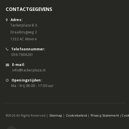
CONTACTGEGEVENS
Adres:
Tackerplaza B.V.
Draaibrugweg 2
1332 AC Almere
Telefoonnummer:
036-7604261
E-mail:
info@tackerplaza.nl
Openingstijden:
Ma - Vrij 08:00 - 17:00 uur
©2026 All Rights Reserved |
Sitemap
|
Cookiebeleid
|
Privacy Statement
|
Cook