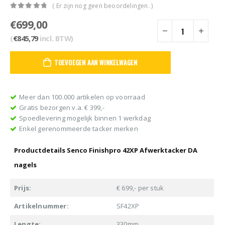
( Er zijn nog geen beoordelingen. )
0
out of 5
€
699,00
(
€
845,79
incl. BTW)
TOEVOEGEN AAN WINKELWAGEN
Meer dan 100.000 artikelen op voorraad
Gratis bezorgen v.a. € 399,-
Spoedlevering mogelijk binnen 1 werkdag
Enkel gerenommeerde tacker merken
Productdetails Senco Finishpro 42XP Afwerktacker DA
nagels
Prijs:
€ 699,- per stuk
Artikelnummer:
SF42XP
Lengte:
330mm