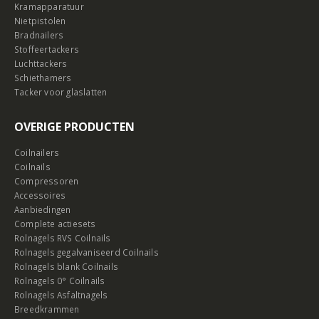
Kramapparatuur
Nietpistolen
Bradnailers
Stoffeertackers
Luchttackers
Schiethamers
Tacker voor glaslatten
OVERIGE PRODUCTEN
Coilnailers
Coilnails
Compressoren
Accessoires
Aanbiedingen
Complete actiesets
Rolnagels RVS Coilnails
Rolnagels gegalvaniseerd Coilnails
Rolnagels blank Coilnails
Rolnagels 0° Coilnails
Rolnagels Asfaltnagels
Breedkrammen