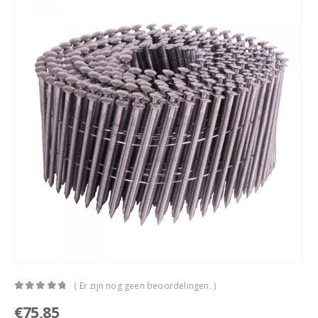
( Er zijn nog geen beoordelingen. )
0
out of 5
€
75,85