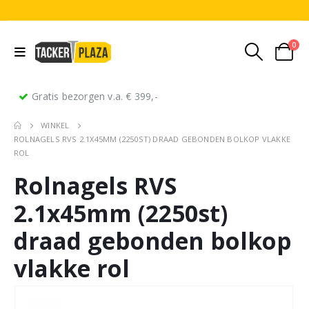
0
Gratis bezorgen v.a. € 399,-
WINKEL
ROLNAGELS RVS 2.1X45MM (2250ST) DRAAD GEBONDEN BOLKOP VLAKKE
ROL
Rolnagels RVS
2.1x45mm (2250st)
draad gebonden bolkop
vlakke rol