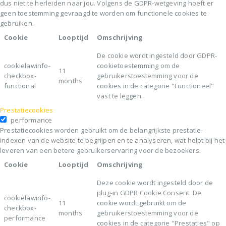
dus niet te herleiden naar jou. Volgens de GDPR-wetgeving hoeft er
geen toestemming gevraagd te worden om functionele cookies te
gebruiken.
Cookie
Looptijd
Omschrijving
De cookie wordt ingesteld door GDPR-
cookielawinfo-
cookietoestemming om de
11
checkbox-
gebruikerstoestemming voor de
months
functional
cookies in de categorie "Functioneel"
vast te leggen.
Prestatiecookies
performance
Prestatiecookies worden gebruikt om de belangrijkste prestatie-
indexen van de website te begrijpen en te analyseren, wat helpt bij het
leveren van een betere gebruikerservaring voor de bezoekers.
Cookie
Looptijd
Omschrijving
Deze cookie wordt ingesteld door de
plug-in GDPR Cookie Consent. De
cookielawinfo-
11
cookie wordt gebruikt om de
checkbox-
months
gebruikerstoestemming voor de
performance
cookies in de categorie "Prestaties" op