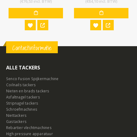
(
€
76,53
incl. BTW)
(
€
84,10
incl. BTW)
Contactinformatie
ALLE TACKERS
Senco Fusion Spijkermachine
Coilnails tackers
Nieten en brads tackers
Asfaltnagel tackers
Stripnagel tackers
Schroefmachines
Niettackers
Gastackers
Rebartier vlechtmachines
High pressure apparatuur