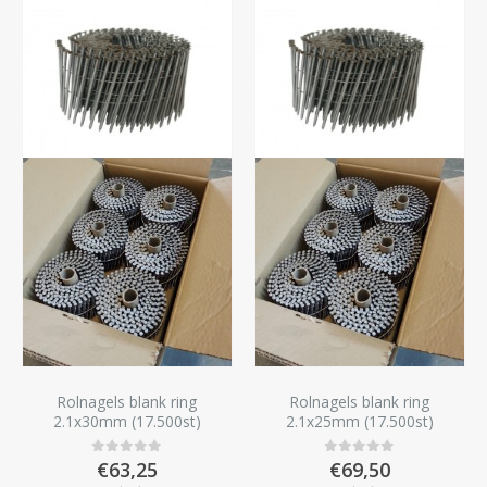
Rolnagels blank ring
Rolnagels blank ring
2.1x30mm (17.500st)
2.1x25mm (17.500st)
€
63,25
€
69,50
0
out of 5
0
out of 5