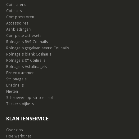
Coilnailers
Coilnails
Compressoren
Accessoires
Aanbiedingen
Complete actiesets
Rolnagels RVS Coilnails
Rolnagels gegalvaniseerd Coilnails
Rolnagels blank Coilnails
Rolnagels 0° Coilnails
Rolnagels Asfaltnagels
Breedkrammen
Stripnagels
Bradnails
Nieten
Schroeven op strip en rol
Tacker spijkers
KLANTENSERVICE
Over ons
Hoe werkt het