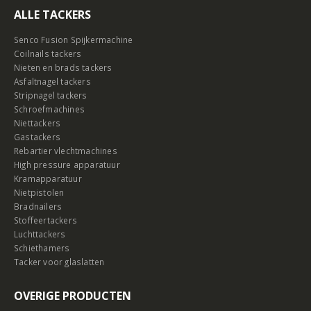
ALLE TACKERS
Senco Fusion Spijkermachine
Coilnails tackers
Nieten en brads tackers
Asfaltnagel tackers
Stripnagel tackers
Schroefmachines
Niettackers
Gastackers
Rebartier vlechtmachines
High pressure apparatuur
Kramapparatuur
Nietpistolen
Bradnailers
Stoffeertackers
Luchttackers
Schiethamers
Tacker voor glaslatten
OVERIGE PRODUCTEN