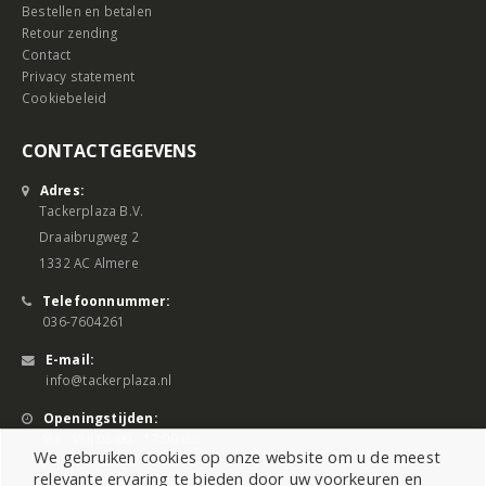
Bestellen en betalen
Retour zending
Contact
Privacy statement
Cookiebeleid
CONTACTGEGEVENS
Adres:
Tackerplaza B.V.
Draaibrugweg 2
1332 AC Almere
Telefoonnummer:
036-7604261
E-mail:
info@tackerplaza.nl
Openingstijden:
Ma - Vrij 08:00 - 17:00 uur
We gebruiken cookies op onze website om u de meest
relevante ervaring te bieden door uw voorkeuren en