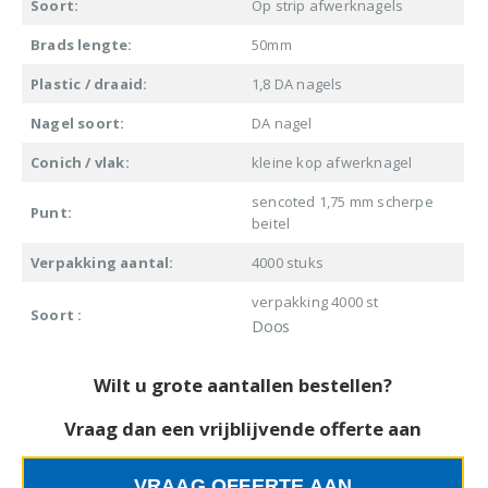
Soort:
Op strip afwerknagels
Brads lengte:
50mm
Plastic / draaid:
1,8 DA nagels
Nagel soort:
DA nagel
Conich / vlak:
kleine kop afwerknagel
sencoted 1,75 mm scherpe
Punt:
beitel
Verpakking aantal:
4000 stuks
verpakking 4000 st
Soort :
Doos
Wilt u grote aantallen bestellen?
Vraag dan een vrijblijvende offerte aan
VRAAG OFFERTE AAN