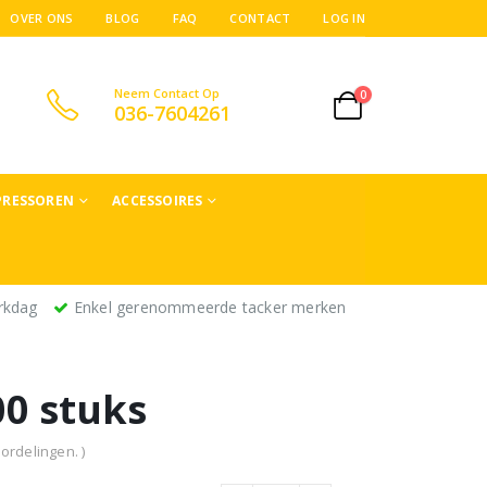
OVER ONS
BLOG
FAQ
CONTACT
LOG IN
Neem Contact Op
0
036-7604261
RESSOREN
ACCESSOIRES
rkdag
Enkel gerenommeerde tacker merken
0 stuks
ordelingen. )