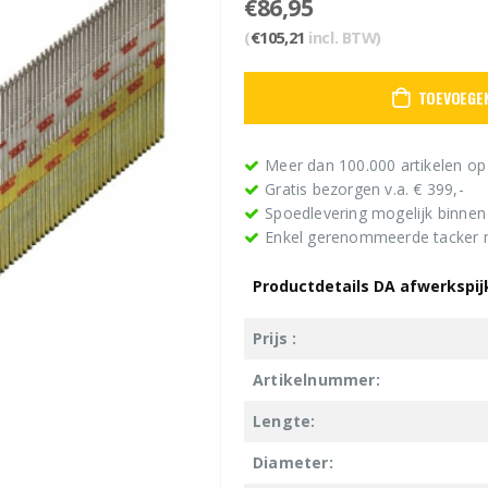
€
86,95
(
€
105,21
incl. BTW)
TOEVOEGE
Meer dan 100.000 artikelen op
Gratis bezorgen v.a. € 399,-
Spoedlevering mogelijk binne
Enkel gerenommeerde tacker
Productdetails DA afwerkspi
Prijs :
Artikelnummer:
Lengte:
Diameter: