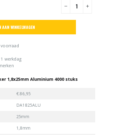
N AAN WINKELWAGEN
 voorraad
n 1 werkdag
 merken
jker 1,8x25mm Aluminium 4000 stuks
€.86,95
DA1825ALU
25mm
1,8mm