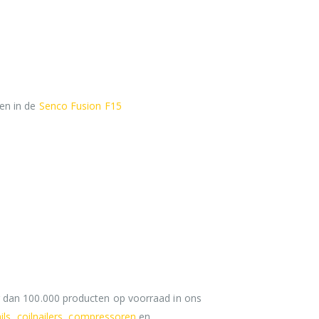
en in de
Senco Fusion F15
r dan 100.000 producten op voorraad in ons
ils
,
coilnailers
,
compressoren
en