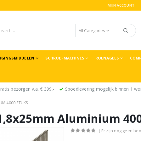
MIJN ACCOUNT
All Categories
TIGINGSMIDDELEN
SCHROEFMACHINES
ROLNAGELS
COMP
ratis bezorgen v.a. € 399,-
Spoedlevering mogelijk binnen 1 we
UM 4000 STUKS
 1,8x25mm Aluminium 400
( Er zijn nog geen beo
0
out of 5