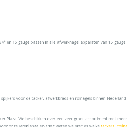
34° en 15 gauge passen in alle afwerknagel apparaten van 15 gauge 
n spijkers voor de tacker, afwerkbrads en rolnagels binnen Nederland
.
cker Plaza. We beschikken over een zeer groot assortiment met mee
Door onze jarenlange ervaring weten we precies welke
tackers
,
coilna