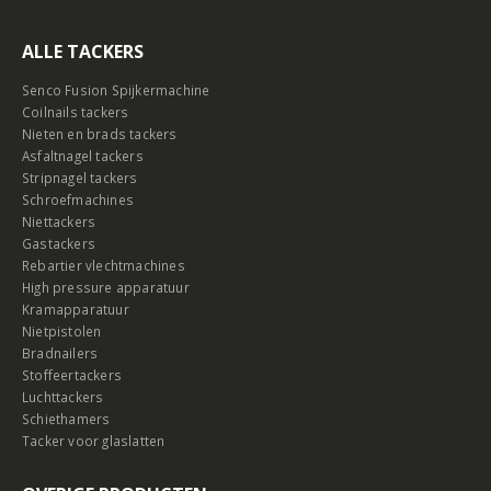
ALLE TACKERS
Senco Fusion Spijkermachine
Coilnails tackers
Nieten en brads tackers
Asfaltnagel tackers
Stripnagel tackers
Schroefmachines
Niettackers
Gastackers
Rebartier vlechtmachines
High pressure apparatuur
Kramapparatuur
Nietpistolen
Bradnailers
Stoffeertackers
Luchttackers
Schiethamers
Tacker voor glaslatten