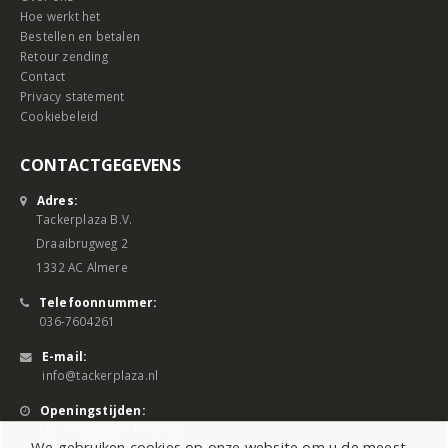
Hoe werkt het
Bestellen en betalen
Retour zending
Contact
Privacy statement
Cookiebeleid
CONTACTGEGEVENS
Adres:
Tackerplaza B.V.
Draaibrugweg 2
1332 AC Almere
Telefoonnummer:
036-7604261
E-mail:
info@tackerplaza.nl
Openingstijden:
Ma - Vrij 08:00 - 17:00 uur
We gebruiken cookies op onze website om u de meest