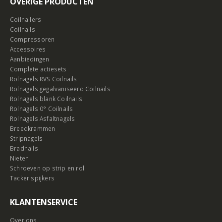
OVERIGE PRODUCTEN
Coilnailers
Coilnails
Compressoren
Accessoires
Aanbiedingen
Complete actiesets
Rolnagels RVS Coilnails
Rolnagels gegalvaniseerd Coilnails
Rolnagels blank Coilnails
Rolnagels 0° Coilnails
Rolnagels Asfaltnagels
Breedkrammen
Stripnagels
Bradnails
Nieten
Schroeven op strip en rol
Tacker spijkers
KLANTENSERVICE
Over ons