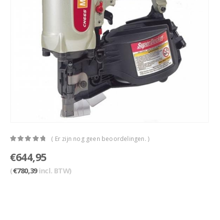
( Er zijn nog geen beoordelingen. )
0
out of 5
€
644,95
(
€
780,39
incl. BTW)