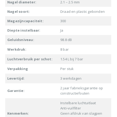
Nagel diameter:
2.1 – 2.5 mm
Nagel soort:
Draad en plastic gebonden
Magazijncapaciteit:
300
Diepte instelbaar:
Ja
Geluidsniveau:
98.8 dB
Werkdruk:
8 bar
Luchtverbruik per schot:
1.54 L bij 7 bar
Verpakking
Per stuk
Levertijd:
3 werkdagen
2 jaar fabrieksgarantie op
Garantie:
constructiefouten
Instelbare luchtuitlaat
Anti-vuilfilter
Kenmerken:
Geen afdruk van slagpen