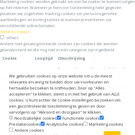
Marketing cookies worden gebruikt om een bezoeker te kunnen volgen
op het internet. Wanneer je hiervoor toestemming hebt gegeven
plaatsen wij zogeheten tracking cookies om persoonsgerichte
aanbiedingen en kortingsacties te kunnen presenteren via
verschillende online kanalen.
Andere cookies
others
Andere niet-gecategoriseerde cookies zijn cookies die worden
geanalyseerd en die nog niet in een categorie zijn ingedeeld
Cookie
Looptijd
Omschrijving
Deze cookie wordt ingesteld door de
plug-in GDPR Cookie Consent. De
We gebruiken cookies op onze website om u de meest
cookielawinfo-
11
cookie wordt gebruikt om de
relevante ervaring te bieden door uw voorkeuren en
checkbox-
months
toestemming van de gebruiker voor de
herhaalde bezoeken te onthouden. Door op "Alles
others
cookies in de categorie "Overig" op te
accepteren" te klikken, stemt u in met het gebruik van ALLE
slaan.
cookies. U kunt echter de Cookie-instellingen bezoeken om
een gecontroleerde toestemming te geven en door
vervolgens op "Akkoord en doorgaan" te klikken.
Noodzakelijke cookies
Functionele cookies
Prestatiecookies
Analytische cookies
Marketing cookies
Andere cookies