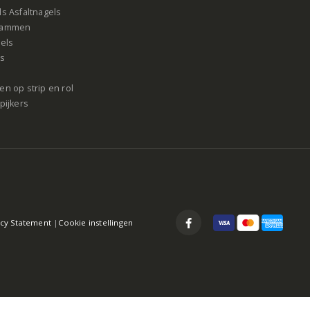
s Asfaltnagels
rammen
gels
ls
n op strip en rol
pijkers
acy Statement
|
Cookie instellingen