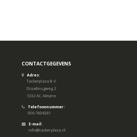
CONTACTGEGEVENS
Adres:
Tackerplaza B.V.
Draaibrugweg 2
1332 AC Almere
Telefoonnummer:
036-7604261
E-mail:
info@tackerplaza.nl