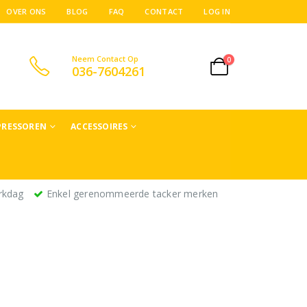
OVER ONS
BLOG
FAQ
CONTACT
LOG IN
Neem Contact Op
0
036-7604261
RESSOREN
ACCESSOIRES
rkdag
Enkel gerenommeerde tacker merken