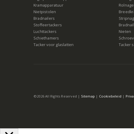
Kramapparatuur
Rolnagel
Nietpistolen
Breedk
Bradnailers
Stripna
Stoffeertackers
Bradnai
Luchttackers
Nieten
Schiethamers
Schroeve
Tacker voor glaslatten
Tacker s
©2026 All Rights Reserved |
Sitemap
|
Cookiebeleid
|
Priv