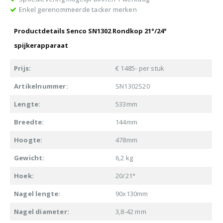
Enkel gerenommeerde tacker merken
Productdetails Senco SN1302 Rondkop 21°/24°
spijkerapparaat
Prijs:
€ 1485- per stuk
Artikelnummer:
SN1302S20
Lengte:
533mm
Breedte:
144mm
Hoogte:
478mm
Gewicht:
6,2 kg
Hoek:
20/21°
Nagel lengte:
90x130mm
Nagel diameter:
3,8-42 mm