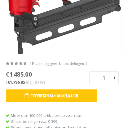
( Er zijn nog geen beoordelingen. )
0
out of 5
€
1.485,00
(
€
1.796,85
incl. BTW)
TOEVOEGEN AAN WINKELWAGEN
Meer dan 100.000 artikelen op voorraad
Gratis bezorgen v.a. € 399,-
Spoedlevering mogelijk binnen 1 werkdag