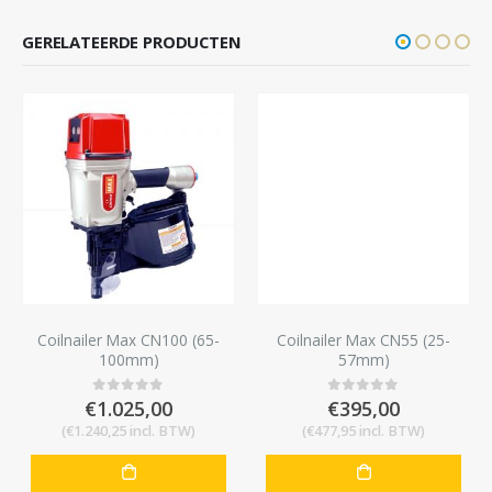
GERELATEERDE PRODUCTEN
Coilnailer Max CN100 (65-
Coilnailer Max CN55 (25-
100mm)
57mm)
€
1.025,00
€
395,00
0
out of 5
0
out of 5
(
€
1.240,25
incl. BTW)
(
€
477,95
incl. BTW)