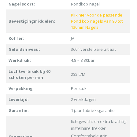
Nagel soort:
Rondkop nagel
Klik hier voor de passende
Bevestigingmiddelen:
Rond kop nagels van 90 tot
130mm Nagels
Koffer:
JA
Geluidsniveau:
360° verstelbare uitlaat
Werkdruk:
4,8 – 8.30bar
Luchtverbruik bij 60
255 L/M
schoten per min
Verpakking
Per stuk
Levertijd:
2 werkdagen
Garantie:
1 jaar fabrieksgarantie
lichtgewicht en extra krachtig
instelbare trekker
Comfortabele grip
Kenmerken: