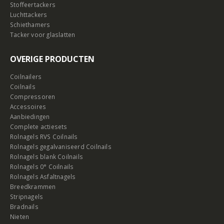
Stoffeertackers
Luchttackers
Schiethamers
Tacker voor glaslatten
OVERIGE PRODUCTEN
Coilnailers
Coilnails
Compressoren
Accessoires
Aanbiedingen
Complete actiesets
Rolnagels RVS Coilnails
Rolnagels gegalvaniseerd Coilnails
Rolnagels blank Coilnails
Rolnagels 0° Coilnails
Rolnagels Asfaltnagels
Breedkrammen
Stripnagels
Bradnails
Nieten