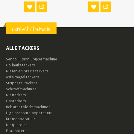
Contactinformatie
ALLE TACKERS
Senco Fusion Spijkermachine
Coilnails tackers
Nieten en brads tackers
Asfaltnagel tackers
Stripnagel tackers
Schroefmachines
Niettackers
Gastackers
Rebartier vlechtmachines
High pressure apparatuur
Kramapparatuur
Nietpistolen
Bradnailers