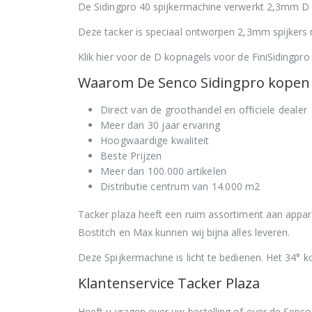
De Sidingpro 40 spijkermachine verwerkt 2,3mm D
Deze tacker is speciaal ontworpen 2,3mm spijkers m
Klik hier voor de D kopnagels voor de FiniSidingpro
Waarom De Senco Sidingpro kopen b
Direct van de groothandel en officiele dealer
Meer dan 30 jaar ervaring
Hoogwaardige kwaliteit
Beste Prijzen
Meer dan 100.000 artikelen
Distributie centrum van 14.000 m2
Tacker plaza heeft een ruim assortiment aan appa
Bostitch en Max kunnen wij bijna alles leveren.
Deze Spijkermachine is licht te bedienen. Het 34° k
Klantenservice Tacker Plaza
Heeft u vragen over uw bestelling of over de Senc