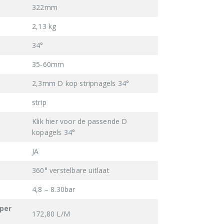
322mm
2,13 kg
34°
35-60mm
2,3mm D kop stripnagels 34°
strip
Klik hier voor de passende D
kopagels 34°
JA
360° verstelbare uitlaat
4,8 – 8.30bar
 per
172,80 L/M