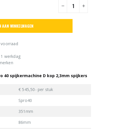
N AAN WINKELWAGEN
 voorraad
n 1 werkdag
 merken
ro 40 spijkermachine D kop 2,3mm spijkers
€ 545,50- per stuk
Spro40
351mm
86mm