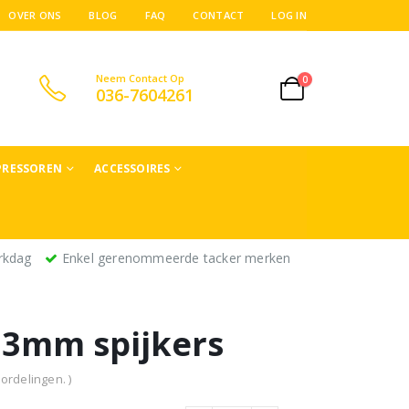
OVER ONS
BLOG
FAQ
CONTACT
LOG IN
Neem Contact Op
0
036-7604261
RESSOREN
ACCESSOIRES
rkdag
Enkel gerenommeerde tacker merken
,3mm spijkers
ordelingen. )