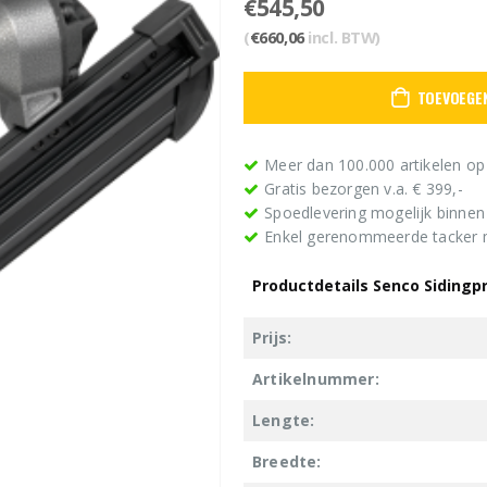
€
545,50
(
€
660,06
incl. BTW)
TOEVOEGE
Meer dan 100.000 artikelen op
Gratis bezorgen v.a. € 399,-
Spoedlevering mogelijk binne
Enkel gerenommeerde tacker
Productdetails Senco Sidingp
Prijs:
Artikelnummer:
Lengte:
Breedte: