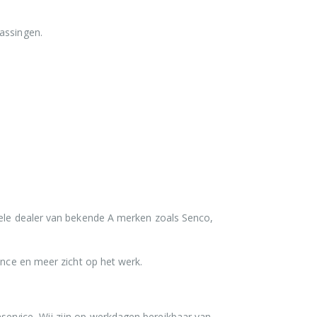
assingen.
ciele dealer van bekende A merken zoals Senco,
ance en meer zicht op het werk.
service. Wij zijn op werkdagen bereikbaar van