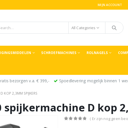
MIJN ACCOUNT
All Categories
TIGINGSMIDDELEN
SCHROEFMACHINES
ROLNAGELS
COMP
ratis bezorgen v.a. € 399,-
Spoedlevering mogelijk binnen 1 we
D KOP 2,3MM SPIJKERS
0 spijkermachine D kop 2
( Er zijn nog geen beo
0
out of 5