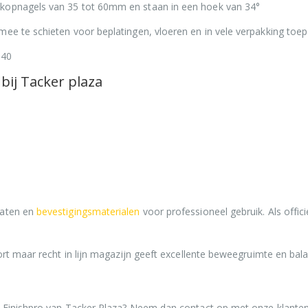
 kopnagels van 35 tot 60mm en staan in een hoek van 34°
ee te schieten voor beplatingen, vloeren en in vele verpakking toep
 40
ij Tacker plaza
raten en
bevestigingsmaterialen
voor professioneel gebruik. Als offi
ort maar recht in lijn magazijn geeft excellente beweegruimte en bal
o Finishpro van Tacker Plaza? Neem dan contact op met onze klanten