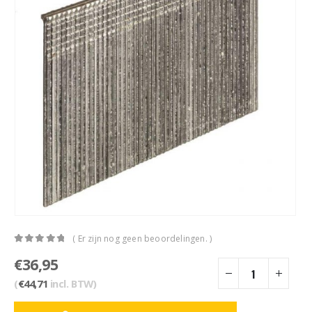
( Er zijn nog geen beoordelingen. )
0
out of 5
€
36,95
(
€
44,71
incl. BTW)