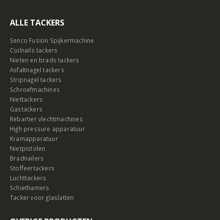
ALLE TACKERS
Senco Fusion Spijkermachine
Coilnails tackers
Nieten en brads tackers
Asfaltnagel tackers
Stripnagel tackers
Schroefmachines
Niettackers
Gastackers
Rebartier vlechtmachines
High pressure apparatuur
Kramapparatuur
Nietpistolen
Bradnailers
Stoffeertackers
Luchttackers
Schiethamers
Tacker voor glaslatten