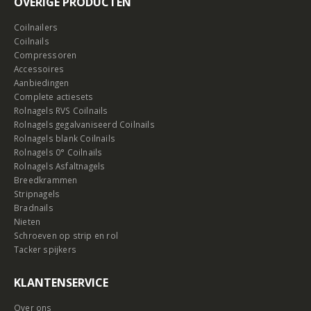
OVERIGE PRODUCTEN
Coilnailers
Coilnails
Compressoren
Accessoires
Aanbiedingen
Complete actiesets
Rolnagels RVS Coilnails
Rolnagels gegalvaniseerd Coilnails
Rolnagels blank Coilnails
Rolnagels 0° Coilnails
Rolnagels Asfaltnagels
Breedkrammen
Stripnagels
Bradnails
Nieten
Schroeven op strip en rol
Tacker spijkers
KLANTENSERVICE
Over ons