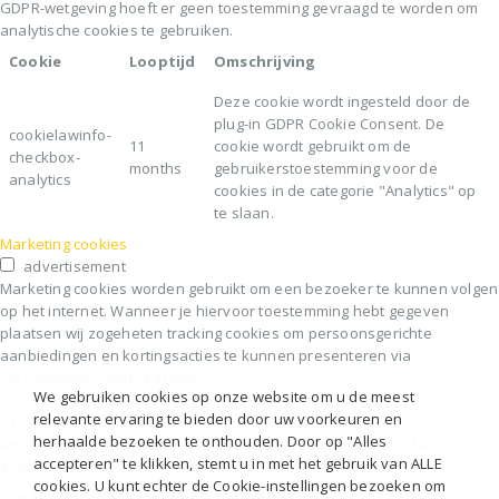
GDPR-wetgeving hoeft er geen toestemming gevraagd te worden om
analytische cookies te gebruiken.
Cookie
Looptijd
Omschrijving
Deze cookie wordt ingesteld door de
plug-in GDPR Cookie Consent. De
cookielawinfo-
11
cookie wordt gebruikt om de
checkbox-
months
gebruikerstoestemming voor de
analytics
cookies in de categorie "Analytics" op
te slaan.
Marketing cookies
advertisement
Marketing cookies worden gebruikt om een bezoeker te kunnen volgen
op het internet. Wanneer je hiervoor toestemming hebt gegeven
plaatsen wij zogeheten tracking cookies om persoonsgerichte
aanbiedingen en kortingsacties te kunnen presenteren via
verschillende online kanalen.
We gebruiken cookies op onze website om u de meest
Andere cookies
relevante ervaring te bieden door uw voorkeuren en
others
herhaalde bezoeken te onthouden. Door op "Alles
Andere niet-gecategoriseerde cookies zijn cookies die worden
accepteren" te klikken, stemt u in met het gebruik van ALLE
geanalyseerd en die nog niet in een categorie zijn ingedeeld
cookies. U kunt echter de Cookie-instellingen bezoeken om
Cookie
Looptijd
Omschrijving