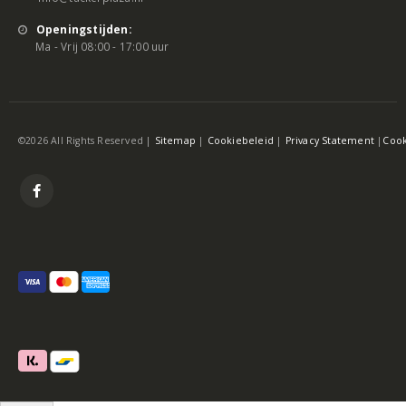
info@tackerplaza.nl
Openingstijden:
Ma - Vrij 08:00 - 17:00 uur
©2026 All Rights Reserved |
Sitemap
|
Cookiebeleid
|
Privacy Statement
|
Cook