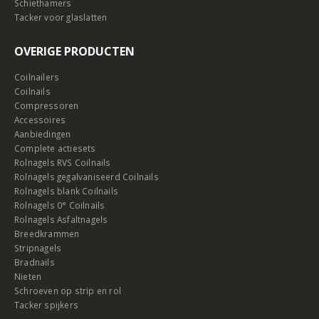
Schiethamers
Tacker voor glaslatten
OVERIGE PRODUCTEN
Coilnailers
Coilnails
Compressoren
Accessoires
Aanbiedingen
Complete actiesets
Rolnagels RVS Coilnails
Rolnagels gegalvaniseerd Coilnails
Rolnagels blank Coilnails
Rolnagels 0° Coilnails
Rolnagels Asfaltnagels
Breedkrammen
Stripnagels
Bradnails
Nieten
Schroeven op strip en rol
Tacker spijkers