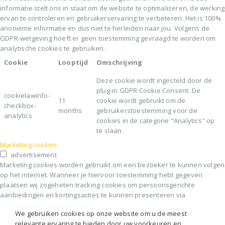
hoe websitebezoekers onze website gebruiken en beleven. Deze
informatie stelt ons in staat om de website te optimaliseren, de werking
ervan te controleren en gebruikerservaring te verbeteren. Het is 100%
anonieme informatie en dus niet te herleiden naar jou. Volgens de
GDPR-wetgeving hoeft er geen toestemming gevraagd te worden om
analytische cookies te gebruiken.
Cookie
Looptijd
Omschrijving
Deze cookie wordt ingesteld door de
plug-in GDPR Cookie Consent. De
cookielawinfo-
11
cookie wordt gebruikt om de
checkbox-
months
gebruikerstoestemming voor de
analytics
cookies in de categorie "Analytics" op
te slaan.
Marketing cookies
advertisement
Marketing cookies worden gebruikt om een bezoeker te kunnen volgen
op het internet. Wanneer je hiervoor toestemming hebt gegeven
plaatsen wij zogeheten tracking cookies om persoonsgerichte
aanbiedingen en kortingsacties te kunnen presenteren via
verschillende online kanalen.
We gebruiken cookies op onze website om u de meest
Andere cookies
relevante ervaring te bieden door uw voorkeuren en