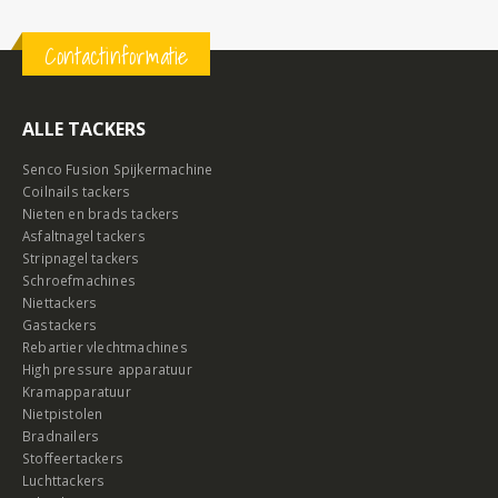
Contactinformatie
ALLE TACKERS
Senco Fusion Spijkermachine
Coilnails tackers
Nieten en brads tackers
Asfaltnagel tackers
Stripnagel tackers
Schroefmachines
Niettackers
Gastackers
Rebartier vlechtmachines
High pressure apparatuur
Kramapparatuur
Nietpistolen
Bradnailers
Stoffeertackers
Luchttackers